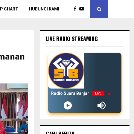
P CHART
HUBUNGI KAMI
LIVE RADIO STREAMING
amanan
Radio Suara Banjar
LIVE
CARI BERITA