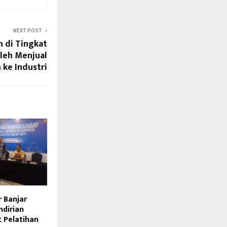
NEXT POST
n di Tingkat
leh Menjual
 ke Industri
 Banjar
dirian
 Pelatihan