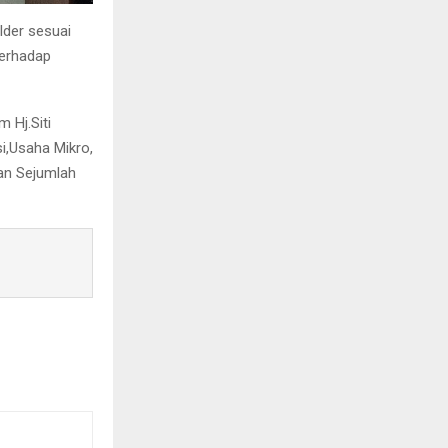
lder sesuai
erhadap
 Hj.Siti
i,Usaha Mikro,
dan Sejumlah