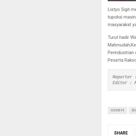
Listyo Sigit m
tupoksi masi
masyarakat ya
Turut hadir W
Mahmudah,Kepa
Perindustrian
Peserta Rakoo
Reporter :
Editor : 
COVID19
ID
SHARE