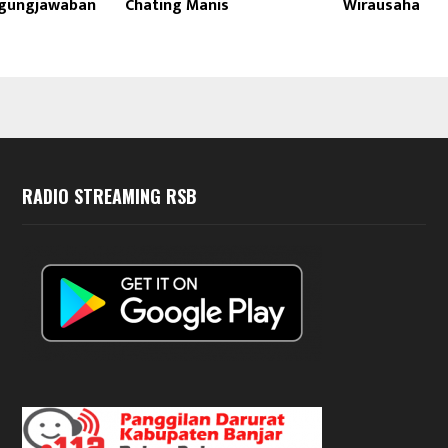
ggungjawaban
Chating Manis
Wirausaha
RADIO STREAMING RSB