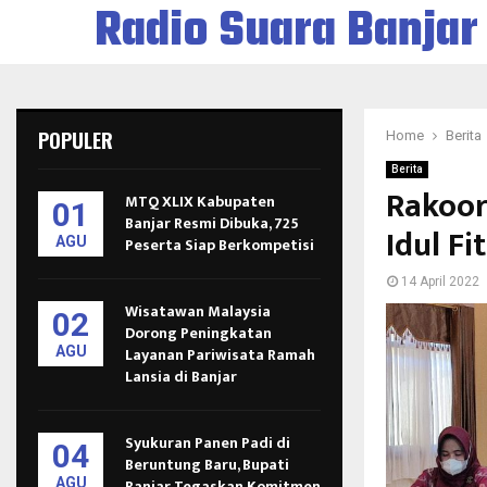
Radio Suara Banjar
POPULER
Home
Berita
Berita
Rakoor
MTQ XLIX Kabupaten
01
Banjar Resmi Dibuka, 725
Idul Fi
AGU
Peserta Siap Berkompetisi
14 April 2022
Wisatawan Malaysia
02
Dorong Peningkatan
AGU
Layanan Pariwisata Ramah
Lansia di Banjar
Syukuran Panen Padi di
04
Beruntung Baru, Bupati
AGU
Banjar Tegaskan Komitmen