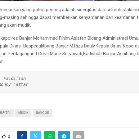
enegaskan yang paling penting adalah sinergitas dari seluruh stakeho
ng-masing sehingga dapat memberikan kenyamanan dan keamanan t
ng akan mudik.
akapolres Banjar Mohammad Fihim,Asisten Bidang Administrasi Umum
la Dinas Bappedalitbang Banjar M.Riza Dauly,Kepala Dinas Koperas
 dan Perdagangan I Gusti Made Suryawati,Kadishub Banjar Aspihani,
r.
 Faidillah

Ronny Lattar
ULFITRI
MUDIK
RAKOOR
0