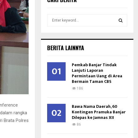
S
e
a
S
r
c
E
BERITA LAINNYA
h
f
A
o
Pemkab Banjar Tindak
01
r
Lanjuti Laporan
R
Permintaan Uang di Area
:
Bermain Taman CBS
C
186
H
onference
Bawa Nama Daerah, 60
02
Kontingen Pramuka Banjar
 dalam rangka
Dilepas ke Jamnas XII
i Brata Polres
86