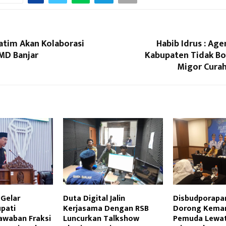
atim Akan Kolaborasi
Habib Idrus : Age
MD Banjar
Kabupaten Tidak Bo
Migor Curah
 Gelar
Duta Digital Jalin
Disbudporapar
upati
Kerjasama Dengan RSB
Dorong Keman
awaban Fraksi
Luncurkan Talkshow
Pemuda Lewat