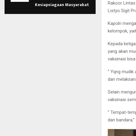
Rakoor Lintas 
Kesiapsiagaan Masyarakat
Listyo Sigit 
Kapolri menga
kelompok, yai
Kepada ketiga
yang akan mud
vaksinasi bis
” Yqng mudik 
dan melaksana
Selain mengur
vaksinasi sem
” Tempat-tempa
dan bandara,” 