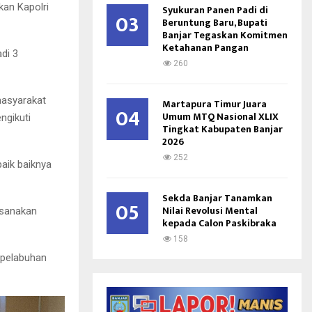
kan Kapolri
Syukuran Panen Padi di
03
Beruntung Baru, Bupati
Banjar Tegaskan Komitmen
Ketahanan Pangan
di 3
260
masyarakat
Martapura Timur Juara
04
Umum MTQ Nasional XLIX
ngikuti
Tingkat Kabupaten Banjar
2026
252
aik baiknya
Sekda Banjar Tanamkan
05
Nilai Revolusi Mental
ksanakan
kepada Calon Paskibraka
158
, pelabuhan