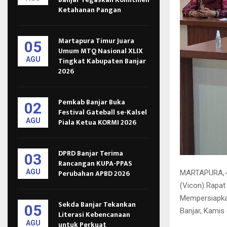
Ketahanan Pangan
Martapura Timur Juara
05
Umum MTQ Nasional XLIX
AGU
Tingkat Kabupaten Banjar
2026
Pemkab Banjar Buka
02
Festival Gateball se-Kalsel
AGU
Piala Ketua KORMI 2026
DPRD Banjar Terima
03
Rancangan KUPA-PPAS
AGU
Perubahan APBD 2026
MARTAPURA,- P
(Vicon) Rapat
Mempersiapkan
Sekda Banjar Tekankan
05
Banjar, Kamis 
Literasi Kebencanaan
AGU
untuk Perkuat