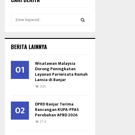
S
e
a
S
r
c
E
BERITA LAINNYA
h
f
A
o
Wisatawan Malaysia
01
r
Dorong Peningkatan
R
Layanan Pariwisata Ramah
:
Lansia di Banjar
C
306
H
DPRD Banjar Terima
02
Rancangan KUPA-PPAS
Perubahan APBD 2026
214