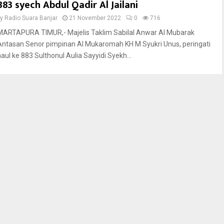
883 syech Abdul Qadir Al Jailani
by
Radio Suara Banjar
21 November 2022
0
716
MARTAPURA TIMUR,- Majelis Taklim Sabilal Anwar Al Mubarak
Antasan Senor pimpinan Al Mukaromah KH M Syukri Unus, peringati
haul ke 883 Sulthonul Aulia Sayyidi Syekh...