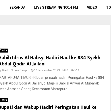
BERANDA
LIVE STREAMING 100.4 FM
VIDEO
TO
Berita
Habib Idrus Al Habsyi Hadiri Haul ke 884 Syekh
Abdul Qodir Al Jailani
by
Radio Suara Banjar
11 November 2023
0
511
MARTAPURA TIMUR,- Ribuan jemaah hadiri Peringatan Haul ke 884
Syekh Abdul Qodir Al Jailani, di Majelis Sabilal Anwar Al Mubarak,
Desa Antasan Senor, Kecamatan Martapura...
Berita
Bupati dan Wabup Hadiri Peringatan Haul ke