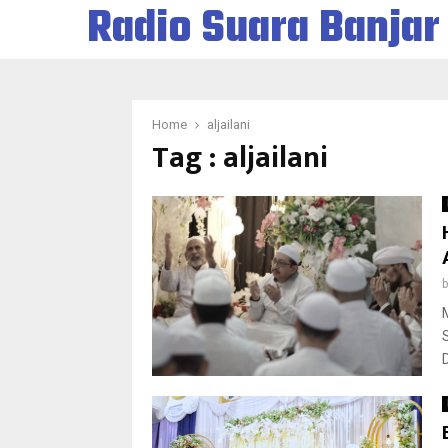
Radio Suara Banjar
Home
aljailani
Tag : aljailani