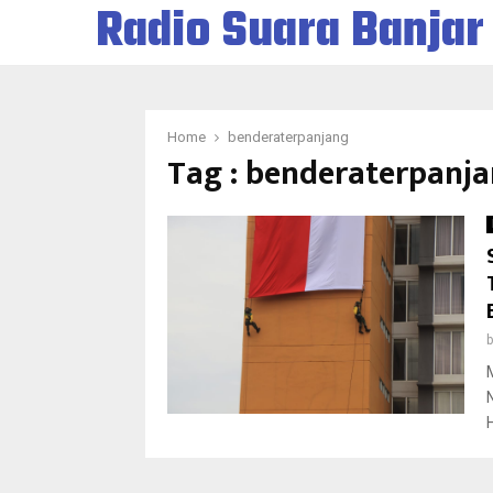
Radio Suara Banjar
Home
benderaterpanjang
Tag : benderaterpanj