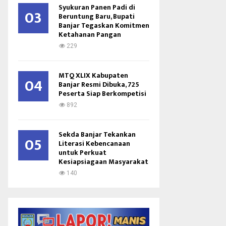
Syukuran Panen Padi di
03
Beruntung Baru, Bupati
Banjar Tegaskan Komitmen
Ketahanan Pangan
229
MTQ XLIX Kabupaten
04
Banjar Resmi Dibuka, 725
Peserta Siap Berkompetisi
892
Sekda Banjar Tekankan
05
Literasi Kebencanaan
untuk Perkuat
Kesiapsiagaan Masyarakat
140