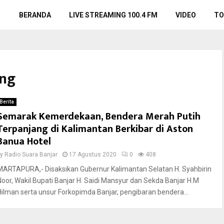
BERANDA
LIVE STREAMING 100.4 FM
VIDEO
TO
ang
Berita
Semarak Kemerdekaan, Bendera Merah Putih
Terpanjang di Kalimantan Berkibar di Aston
Banua Hotel
by
Radio Suara Banjar
17 Agustus 2020
0
408
MARTAPURA,- Disaksikan Gubernur Kalimantan Selatan H. Syahbirin
Noor, Wakil Bupati Banjar H. Saidi Mansyur dan Sekda Banjar H.M
Hilman serta unsur Forkopimda Banjar, pengibaran bendera...