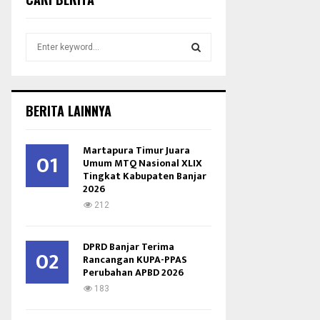
S
e
a
S
r
c
E
BERITA LAINNYA
h
f
A
o
Martapura Timur Juara
01
r
Umum MTQ Nasional XLIX
R
Tingkat Kabupaten Banjar
:
2026
C
212
H
DPRD Banjar Terima
02
Rancangan KUPA-PPAS
Perubahan APBD 2026
183