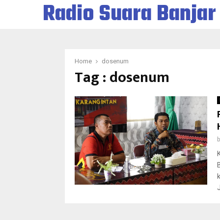
Radio Suara Banjar
Home
dosenum
Tag : dosenum
J