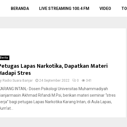
BERANDA
LIVE STREAMING 100.4 FM
VIDEO
TO
Berita
Petugas Lapas Narkotika, Dapatkan Materi
Hadapi Stres
by
Radio Suara Banjar
24 September 2022
0
341
KARANG INTAN,- Dosen Psikologi Universitas Muhammadiyah
Banjarmasin Akhmad Rifandi M.Psi, berikan materi seminar “stres
kerja” bagi petugas Lapas Narkotika Karang Intan, di Aula Lapas,
um’at...