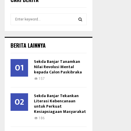
S
e
a
S
r
c
E
BERITA LAINNYA
h
f
A
o
Sekda Banjar Tanamkan
01
r
Nilai Revolusi Mental
R
kepada Calon Paskibraka
:
C
157
H
Sekda Banjar Tekankan
02
Literasi Kebencanaan
untuk Perkuat
Kesiapsiagaan Masyarakat
186