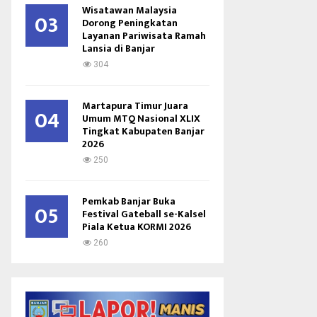
Wisatawan Malaysia
03
Dorong Peningkatan
Layanan Pariwisata Ramah
Lansia di Banjar
304
Martapura Timur Juara
04
Umum MTQ Nasional XLIX
Tingkat Kabupaten Banjar
2026
250
Pemkab Banjar Buka
05
Festival Gateball se-Kalsel
Piala Ketua KORMI 2026
260