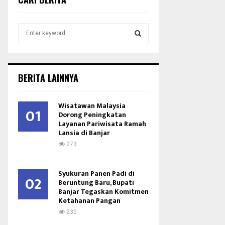
S
e
a
S
r
c
E
BERITA LAINNYA
h
f
A
o
Wisatawan Malaysia
01
r
Dorong Peningkatan
R
Layanan Pariwisata Ramah
:
Lansia di Banjar
C
273
H
Syukuran Panen Padi di
02
Beruntung Baru, Bupati
Banjar Tegaskan Komitmen
Ketahanan Pangan
230