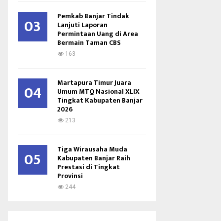
Pemkab Banjar Tindak
03
Lanjuti Laporan
Permintaan Uang di Area
Bermain Taman CBS
163
Martapura Timur Juara
04
Umum MTQ Nasional XLIX
Tingkat Kabupaten Banjar
2026
213
Tiga Wirausaha Muda
05
Kabupaten Banjar Raih
Prestasi di Tingkat
Provinsi
244