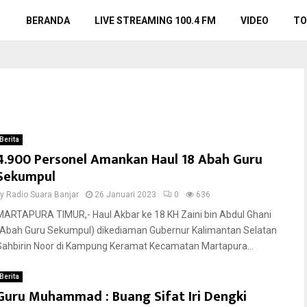
BERANDA
LIVE STREAMING 100.4 FM
VIDEO
TO
Berita
4.900 Personel Amankan Haul 18 Abah Guru
Sekumpul
by
Radio Suara Banjar
26 Januari 2023
0
636
MARTAPURA TIMUR,- Haul Akbar ke 18 KH Zaini bin Abdul Ghani
(Abah Guru Sekumpul) dikediaman Gubernur Kalimantan Selatan
Sahbirin Noor di Kampung Keramat Kecamatan Martapura...
Berita
Guru Muhammad : Buang Sifat Iri Dengki