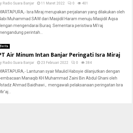
by
Radio Suara Banjar
11 Maret 2022
0
401
MARTAPURA,- Isra Miraj merupakan perjalanan yang dilakukan oleh
Nabi Muhammad SAW dari Masjidil Haram menuju Masjidil Aqsa
dengan mengendarai Buraq. Sementara peristiwa Mi’raj
mengandung perintah...
Berita
PT Air Minum Intan Banjar Peringati Isra Miraj
by
Radio Suara Banjar
23 Februari 2022
0
384
MARTAPURA,- Lantunan syair Maulid Habsyie dilanjutkan dengan
pembacaan Manaqib KH Muhammad Zaini Bin Abdul Ghani oleh
Ustadz Ahmad Baidhawi , mengawali pelaksanaan peringatan Isra
ir’aj...