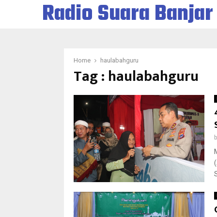
Radio Suara Banjar
Home
haulabahguru
Tag : haulabahguru