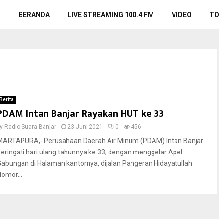
BERANDA
LIVE STREAMING 100.4 FM
VIDEO
TO
Berita
PDAM Intan Banjar Rayakan HUT ke 33
by
Radio Suara Banjar
23 Juni 2021
0
456
MARTAPURA,- Perusahaan Daerah Air Minum (PDAM) Intan Banjar
peringati hari ulang tahunnya ke 33, dengan menggelar Apel
Gabungan di Halaman kantornya, dijalan Pangeran Hidayatullah
Nomor...