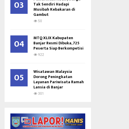
03
Tak Sendiri Hadapi
Musibah Kebakaran di
Gambut
50
MTQ XLIX Kabupaten
04
Banjar Resmi Dibuka, 725
Peserta Siap Berkompetisi
922
Wisatawan Malaysia
05
Dorong Peningkatan
Layanan Pariwisata Ramah
Lansia di Banjar
301