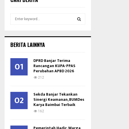
S
e
a
S
r
c
E
BERITA LAINNYA
h
f
A
o
DPRD Banjar Terima
01
r
Rancangan KUPA-PPAS
R
Perubahan APBD 2026
:
C
212
H
Sekda Banjar Tekankan
02
Sinergi Keamanan, BUMDes
Karya Baimbai Terbaik
162
Pemerintah Hadir, Warga