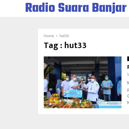
Radio Suara Banjar
Home
hut33
Tag : hut33