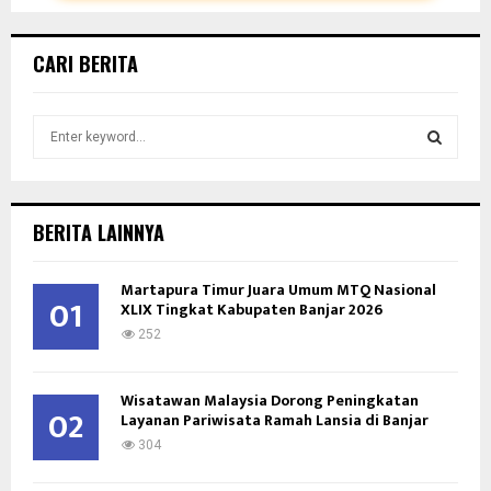
CARI BERITA
S
e
a
S
r
c
E
BERITA LAINNYA
h
f
A
Martapura Timur Juara Umum MTQ Nasional
o
01
XLIX Tingkat Kabupaten Banjar 2026
r
R
:
252
C
Wisatawan Malaysia Dorong Peningkatan
H
02
Layanan Pariwisata Ramah Lansia di Banjar
304