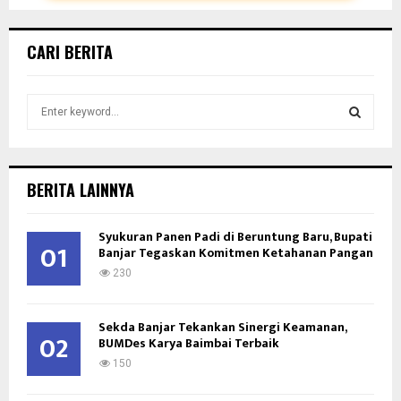
CARI BERITA
S
e
a
S
r
c
E
BERITA LAINNYA
h
f
A
Syukuran Panen Padi di Beruntung Baru, Bupati
o
01
Banjar Tegaskan Komitmen Ketahanan Pangan
r
R
:
230
C
Sekda Banjar Tekankan Sinergi Keamanan,
H
02
BUMDes Karya Baimbai Terbaik
150