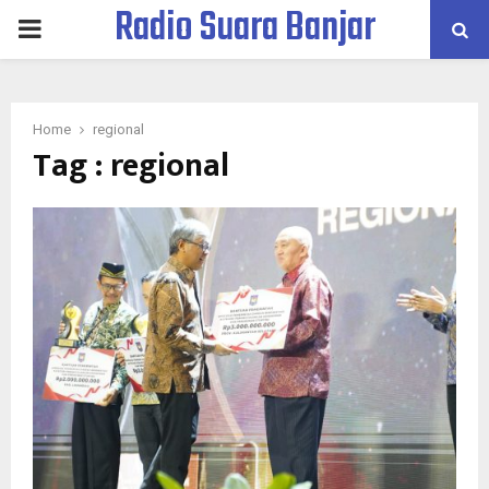
Radio Suara Banjar
PRIMARY
MENU
Home
regional
Tag : regional