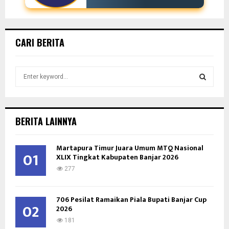
CARI BERITA
S
e
a
S
r
c
E
BERITA LAINNYA
h
f
A
Martapura Timur Juara Umum MTQ Nasional
o
01
XLIX Tingkat Kabupaten Banjar 2026
r
R
:
277
C
706 Pesilat Ramaikan Piala Bupati Banjar Cup
H
02
2026
181