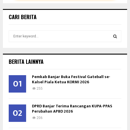
CARI BERITA
S
e
a
S
r
c
E
BERITA LAINNYA
h
f
A
Pemkab Banjar Buka Festival Gateball se-
o
01
Kalsel Piala Ketua KORMI 2026
r
R
:
255
C
DPRD Banjar Terima Rancangan KUPA-PPAS
H
02
Perubahan APBD 2026
206