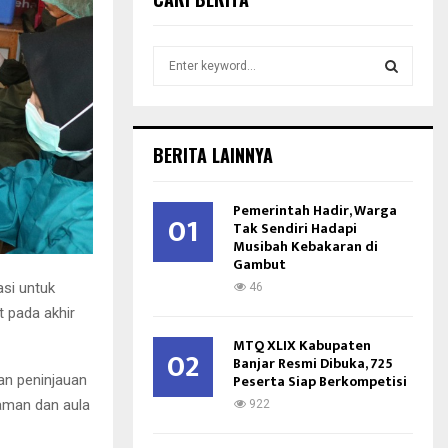
S
e
a
S
r
c
E
BERITA LAINNYA
h
f
A
o
Pemerintah Hadir, Warga
01
r
Tak Sendiri Hadapi
R
Musibah Kebakaran di
:
Gambut
C
si untuk
46
H
 pada akhir
MTQ XLIX Kabupaten
02
Banjar Resmi Dibuka, 725
Peserta Siap Berkompetisi
kan peninjauan
laman dan aula
922