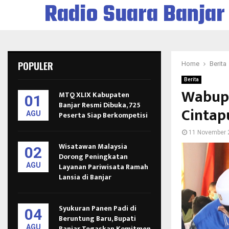
Radio Suara Banjar
POPULER
Home
Berita
Berita
Wabup 
MTQ XLIX Kabupaten
01
Banjar Resmi Dibuka, 725
Cintap
AGU
Peserta Siap Berkompetisi
11 November 
Wisatawan Malaysia
02
Dorong Peningkatan
AGU
Layanan Pariwisata Ramah
Lansia di Banjar
Syukuran Panen Padi di
04
Beruntung Baru, Bupati
AGU
Banjar Tegaskan Komitmen