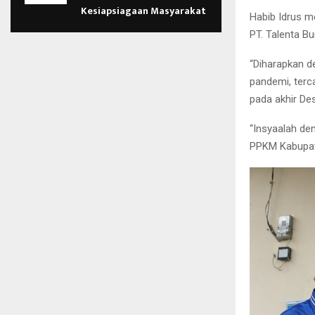
Kesiapsiagaan Masyarakat
Habib Idrus m
PT. Talenta B
“Diharapkan 
pandemi, terc
pada akhir Des
“Insyaalah den
PPKM Kabupaten