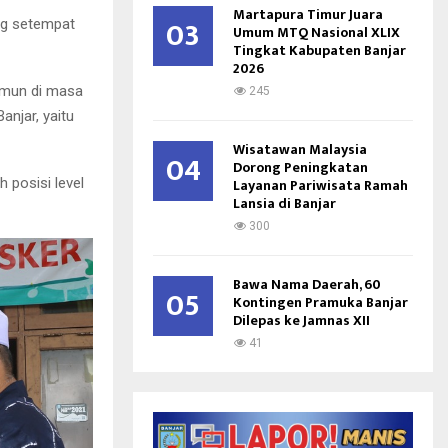
Martapura Timur Juara
03
ng setempat
Umum MTQ Nasional XLIX
Tingkat Kabupaten Banjar
2026
imun di masa
245
anjar, yaitu
Wisatawan Malaysia
04
Dorong Peningkatan
Layanan Pariwisata Ramah
 posisi level
Lansia di Banjar
300
Bawa Nama Daerah, 60
05
Kontingen Pramuka Banjar
Dilepas ke Jamnas XII
41