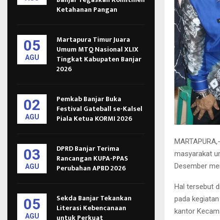
Ketahanan Pangan
Martapura Timur Juara
05
Umum MTQ Nasional XLIX
AGU
Tingkat Kabupaten Banjar
2026
Pemkab Banjar Buka
02
Festival Gateball se-Kalsel
AGU
Piala Ketua KORMI 2026
MARTAPURA,- 
DPRD Banjar Terima
03
masyarakat um
Rancangan KUPA-PPAS
Desember me
AGU
Perubahan APBD 2026
Hal tersebut d
Sekda Banjar Tekankan
pada kegiatan
05
Literasi Kebencanaan
kantor Kecama
AGU
untuk Perkuat