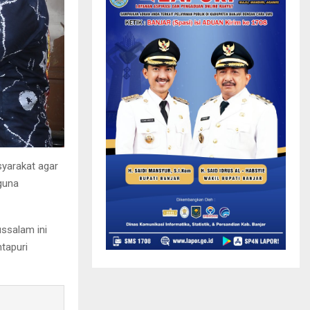
yarakat agar
guna
ssalam ini
tapuri