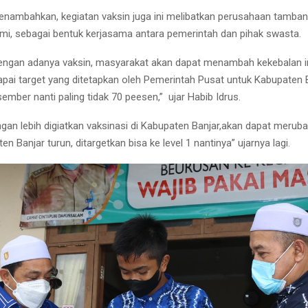
enambahkan, kegiatan vaksin juga ini melibatkan perusahaan tamba
umi, sebagai bentuk kerjasama antara pemerintah dan pihak swasta.
dengan adanya vaksin, masyarakat akan dapat menambah kekebalan 
apai target yang ditetapkan oleh Pemerintah Pusat untuk Kabupaten B
ember nanti paling tidak 70 peesen,” ujar Habib Idrus.
gan lebih digiatkan vaksinasi di Kabupaten Banjar,akan dapat merubah
 Banjar turun, ditargetkan bisa ke level 1 nantinya” ujarnya lagi.