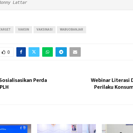
Ronny Lattar
TARGET
VAKSIN
VAKSINASI
WABUOBANJAR
0
Sosialisasikan Perda
Webinar Literasi 
PPLH
Perilaku Konsum