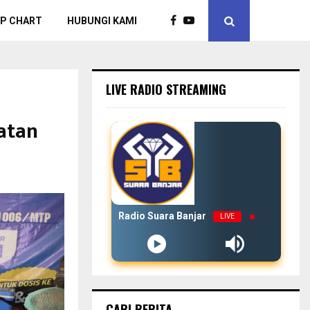
P CHART
HUBUNGI KAMI
LIVE RADIO STREAMING
atan
Radio Suara Banjar
LIVE
CARI BERITA