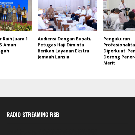
 Raih Juara 1
Audiensi Dengan Bupati,
Pengukuran
AS Aman
Petugas Haji Diminta
Profesionalit
ngah
Berikan Layanan Ekstra
Diperkuat, Pe
Jemaah Lansia
Dorong Pener
Merit
RADIO STREAMING RSB