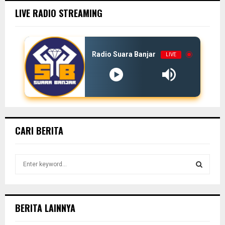
LIVE RADIO STREAMING
Radio Suara Banjar
LIVE
CARI BERITA
S
e
a
S
r
c
E
BERITA LAINNYA
h
f
A