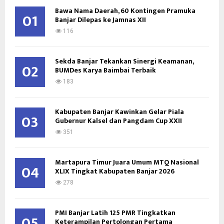
o
Bawa Nama Daerah, 60 Kontingen Pramuka
01
Banjar Dilepas ke Jamnas XII
r
R
:
116
C
Sekda Banjar Tekankan Sinergi Keamanan,
H
02
BUMDes Karya Baimbai Terbaik
183
Kabupaten Banjar Kawinkan Gelar Piala
03
Gubernur Kalsel dan Pangdam Cup XXII
351
Martapura Timur Juara Umum MTQ Nasional
04
XLIX Tingkat Kabupaten Banjar 2026
278
PMI Banjar Latih 125 PMR Tingkatkan
05
Keterampilan Pertolongan Pertama