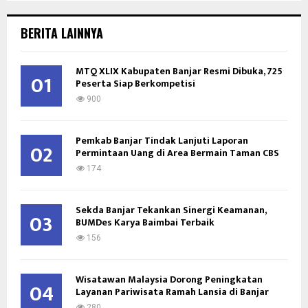
S
r
c
E
BERITA LAINNYA
h
f
A
o
MTQ XLIX Kabupaten Banjar Resmi Dibuka, 725
01
Peserta Siap Berkompetisi
r
R
:
900
C
Pemkab Banjar Tindak Lanjuti Laporan
H
02
Permintaan Uang di Area Bermain Taman CBS
174
Sekda Banjar Tekankan Sinergi Keamanan,
03
BUMDes Karya Baimbai Terbaik
156
Wisatawan Malaysia Dorong Peningkatan
04
Layanan Pariwisata Ramah Lansia di Banjar
280