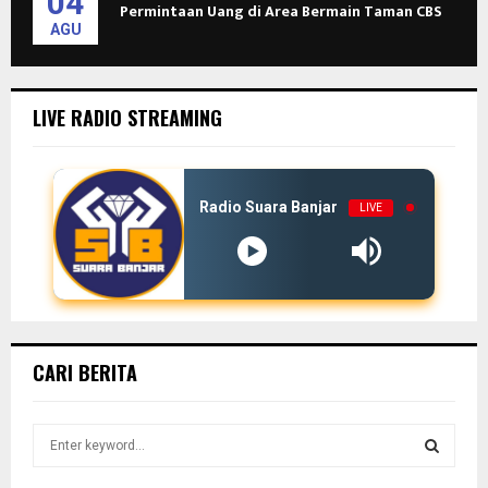
04
Permintaan Uang di Area Bermain Taman CBS
AGU
LIVE RADIO STREAMING
Radio Suara Banjar
LIVE
CARI BERITA
S
e
a