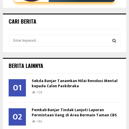
CARI BERITA
S
e
a
S
r
c
E
BERITA LAINNYA
h
f
A
Sekda Banjar Tanamkan Nilai Revolusi Mental
o
01
kepada Calon Paskibraka
r
R
:
158
C
Pemkab Banjar Tindak Lanjuti Laporan
H
02
Permintaan Uang di Area Bermain Taman CBS
186