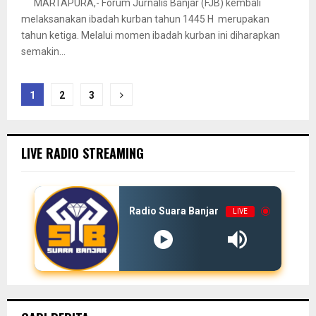
MARTAPURA,- Forum Jurnalis Banjar (FJB) kembali
melaksanakan ibadah kurban tahun 1445 H merupakan
tahun ketiga. Melalui momen ibadah kurban ini diharapkan
semakin...
Paginasi
1
2
3
pos
LIVE RADIO STREAMING
Radio Suara Banjar
LIVE