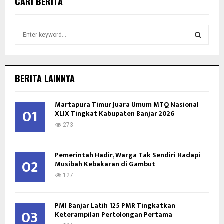
CARI BERITA
S
e
a
S
r
c
E
BERITA LAINNYA
h
f
A
Martapura Timur Juara Umum MTQ Nasional
o
01
XLIX Tingkat Kabupaten Banjar 2026
r
R
:
273
C
Pemerintah Hadir, Warga Tak Sendiri Hadapi
H
02
Musibah Kebakaran di Gambut
127
PMI Banjar Latih 125 PMR Tingkatkan
03
Keterampilan Pertolongan Pertama