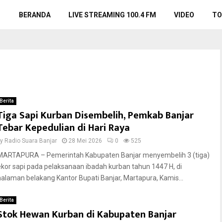
BERANDA
LIVE STREAMING 100.4 FM
VIDEO
TO
Berita
Tiga Sapi Kurban Disembelih, Pemkab Banjar
Tebar Kepedulian di Hari Raya
by
Radio Suara Banjar
28 Mei 2026
0
525
MARTAPURA – Pemerintah Kabupaten Banjar menyembelih 3 (tiga)
ekor sapi pada pelaksanaan ibadah kurban tahun 1447 H, di
halaman belakang Kantor Bupati Banjar, Martapura, Kamis...
Berita
Stok Hewan Kurban di Kabupaten Banjar