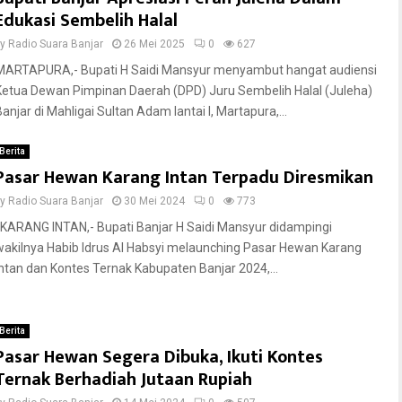
Edukasi Sembelih Halal
by
Radio Suara Banjar
26 Mei 2025
0
627
MARTAPURA,- Bupati H Saidi Mansyur menyambut hangat audiensi
Ketua Dewan Pimpinan Daerah (DPD) Juru Sembelih Halal (Juleha)
Banjar di Mahligai Sultan Adam lantai I, Martapura,...
Berita
Pasar Hewan Karang Intan Terpadu Diresmikan
by
Radio Suara Banjar
30 Mei 2024
0
773
KARANG INTAN,- Bupati Banjar H Saidi Mansyur didampingi
wakilnya Habib Idrus Al Habsyi melaunching Pasar Hewan Karang
Intan dan Kontes Ternak Kabupaten Banjar 2024,...
Berita
Pasar Hewan Segera Dibuka, Ikuti Kontes
Ternak Berhadiah Jutaan Rupiah