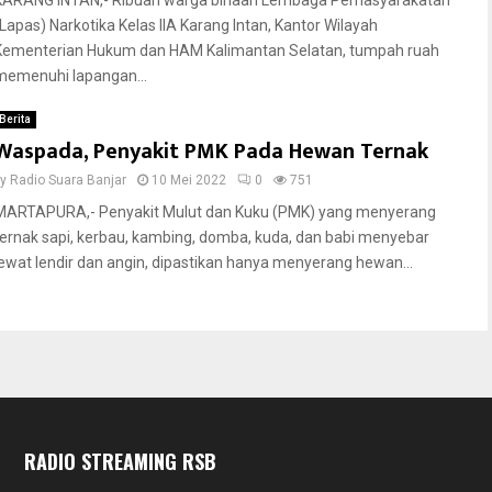
KARANG INTAN,- Ribuan warga binaan Lembaga Pemasyarakatan
(Lapas) Narkotika Kelas IIA Karang Intan, Kantor Wilayah
Kementerian Hukum dan HAM Kalimantan Selatan, tumpah ruah
memenuhi lapangan...
Berita
Waspada, Penyakit PMK Pada Hewan Ternak
by
Radio Suara Banjar
10 Mei 2022
0
751
MARTAPURA,- Penyakit Mulut dan Kuku (PMK) yang menyerang
ternak sapi, kerbau, kambing, domba, kuda, dan babi menyebar
lewat lendir dan angin, dipastikan hanya menyerang hewan...
RADIO STREAMING RSB