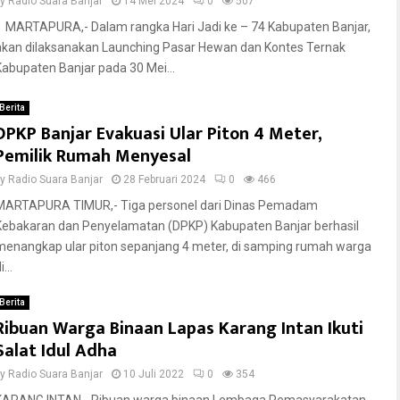
by
Radio Suara Banjar
14 Mei 2024
0
507
MARTAPURA,- Dalam rangka Hari Jadi ke – 74 Kabupaten Banjar,
akan dilaksanakan Launching Pasar Hewan dan Kontes Ternak
Kabupaten Banjar pada 30 Mei...
Berita
DPKP Banjar Evakuasi Ular Piton 4 Meter,
Pemilik Rumah Menyesal
by
Radio Suara Banjar
28 Februari 2024
0
466
MARTAPURA TIMUR,- Tiga personel dari Dinas Pemadam
Kebakaran dan Penyelamatan (DPKP) Kabupaten Banjar berhasil
menangkap ular piton sepanjang 4 meter, di samping rumah warga
i...
Berita
Ribuan Warga Binaan Lapas Karang Intan Ikuti
Salat Idul Adha
by
Radio Suara Banjar
10 Juli 2022
0
354