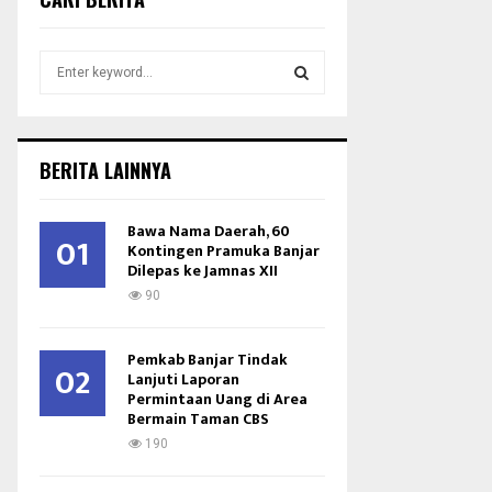
S
e
a
S
r
c
E
BERITA LAINNYA
h
f
A
o
Bawa Nama Daerah, 60
01
r
Kontingen Pramuka Banjar
R
Dilepas ke Jamnas XII
:
C
90
H
Pemkab Banjar Tindak
02
Lanjuti Laporan
Permintaan Uang di Area
Bermain Taman CBS
190