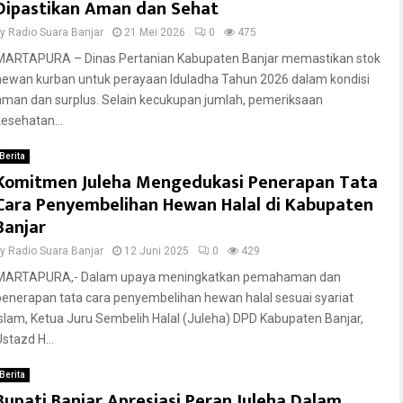
Dipastikan Aman dan Sehat
by
Radio Suara Banjar
21 Mei 2026
0
475
MARTAPURA – Dinas Pertanian Kabupaten Banjar memastikan stok
hewan kurban untuk perayaan Iduladha Tahun 2026 dalam kondisi
aman dan surplus. Selain kecukupan jumlah, pemeriksaan
kesehatan...
Berita
Komitmen Juleha Mengedukasi Penerapan Tata
Cara Penyembelihan Hewan Halal di Kabupaten
Banjar
by
Radio Suara Banjar
12 Juni 2025
0
429
MARTAPURA,- Dalam upaya meningkatkan pemahaman dan
penerapan tata cara penyembelihan hewan halal sesuai syariat
Islam, Ketua Juru Sembelih Halal (Juleha) DPD Kabupaten Banjar,
stazd H...
Berita
Bupati Banjar Apresiasi Peran Juleha Dalam