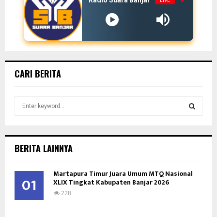
LIVE
CARI BERITA
S
e
a
S
r
c
E
BERITA LAINNYA
h
f
A
Martapura Timur Juara Umum MTQ Nasional
o
01
XLIX Tingkat Kabupaten Banjar 2026
r
R
:
228
C