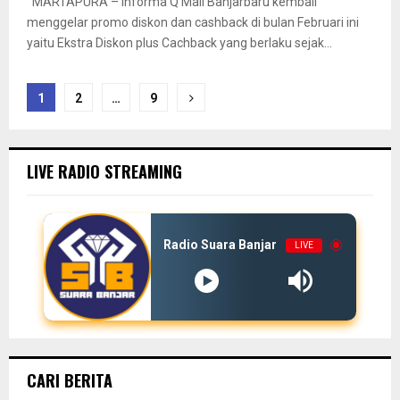
MARTAPURA – Informa Q Mall Banjarbaru kembali
menggelar promo diskon dan cashback di bulan Februari ini
yaitu Ekstra Diskon plus Cachback yang berlaku sejak...
Paginasi
1
2
…
9
pos
LIVE RADIO STREAMING
Radio Suara Banjar
LIVE
CARI BERITA