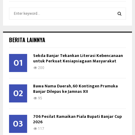
S
e
a
S
r
c
E
BERITA LAINNYA
h
f
A
Sekda Banjar Tekankan Literasi Kebencanaan
o
01
untuk Perkuat Kesiapsiagaan Masyarakat
r
R
:
200
C
Bawa Nama Daerah, 60 Kontingen Pramuka
H
02
Banjar Dilepas ke Jamnas XII
95
706 Pesilat Ramaikan Piala Bupati Banjar Cup
03
2026
117