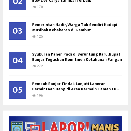
02
BUMDes Karya Baimbai Terbaik
170
Pemerintah Hadir, Warga Tak Sendiri Hadapi
03
Musibah Kebakaran di Gambut
125
Syukuran Panen Padi di Beruntung Baru, Bupati
04
Banjar Tegaskan Komitmen Ketahanan Pangan
272
Pemkab Banjar Tindak Lanjuti Laporan
05
Permintaan Uang di Area Bermain Taman CBS
196