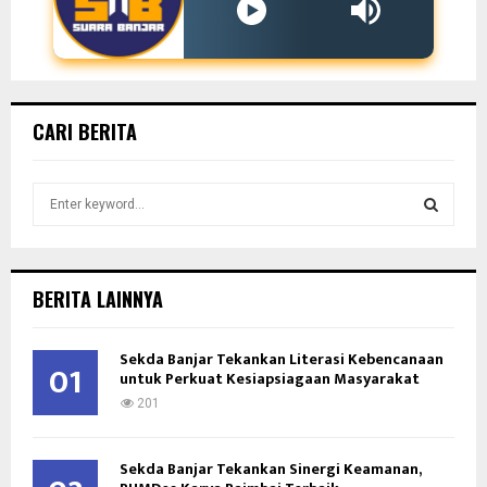
CARI BERITA
S
e
a
S
r
c
E
BERITA LAINNYA
h
f
A
o
Sekda Banjar Tekankan Literasi Kebencanaan
01
untuk Perkuat Kesiapsiagaan Masyarakat
r
R
:
201
C
Sekda Banjar Tekankan Sinergi Keamanan,
H