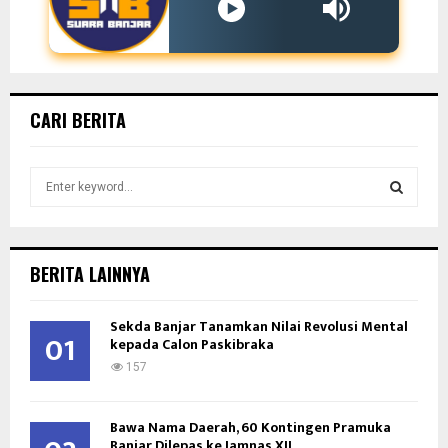
CARI BERITA
S
e
a
S
r
c
E
BERITA LAINNYA
h
f
A
Sekda Banjar Tanamkan Nilai Revolusi Mental
o
01
kepada Calon Paskibraka
r
R
:
157
C
Bawa Nama Daerah, 60 Kontingen Pramuka
H
Banjar Dilepas ke Jamnas XII