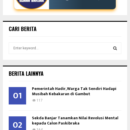
CARI BERITA
S
e
a
S
r
c
E
BERITA LAINNYA
h
f
A
Pemerintah Hadir, Warga Tak Sendiri Hadapi
o
01
Musibah Kebakaran di Gambut
r
R
:
117
C
Sekda Banjar Tanamkan Nilai Revolusi Mental
H
02
kepada Calon Paskibraka
164