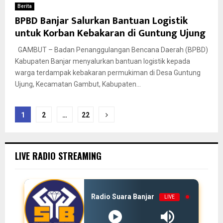
Berita
BPBD Banjar Salurkan Bantuan Logistik
untuk Korban Kebakaran di Guntung Ujung
GAMBUT – Badan Penanggulangan Bencana Daerah (BPBD)
Kabupaten Banjar menyalurkan bantuan logistik kepada
warga terdampak kebakaran permukiman di Desa Guntung
Ujung, Kecamatan Gambut, Kabupaten...
Paginasi
1
2
…
22
pos
LIVE RADIO STREAMING
Radio Suara Banjar
LIVE