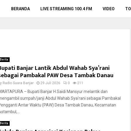
BERANDA
LIVE STREAMING 100.4 FM
VIDEO
TO
Berita
Bupati Banjar Lantik Abdul Wahab Sya’rani
sebagai Pambakal PAW Desa Tambak Danau
by
Radio Suara Banjar
29 Juli 2026
0
211
MARTAPURA – Bupati Banjar H Saidi Mansyur melantik dan
mengambil sumpah/janji Abdul Wahab Sya’rani sebagai Pambakal
Pengganti Antar Waktu (PAW) Desa Tambak Danau, Kecamatan
Astambul,...
Berita