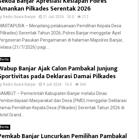
Sekda Banjar Apresiasi Kesiapan Polres
Amankan Pilkades Serentak 2026
by
Radio Suara Banjar
21 Juli 2026
0
212
MARTAPURA – Menjelang pelaksanaan Pemilihan Kepala Desa
(Pilkades) Serentak Tahun 2026, Polres Banjar menggelar Apel
Pergeseran Pasukan Pengamanan di halaman Mapolres Banjar,
Selasa (21/7/2026) pagi....
Berita
Wabup Banjar Ajak Calon Pambakal Junjung
Sportivitas pada Deklarasi Damai Pilkades
by
Radio Suara Banjar
9 Juli 2026
0
366
GAMBUT – Pemerintah Kabupaten Banjar melalui Dinas
Pemberdayaan Masyarakat dan Desa (PMD) menggelar Deklarasi
Damai Pemilihan Kepala Desa (Pilkades) Serentak Tahun 2026 di
otel Grand...
Berita
Pemkab Banjar Luncurkan Pemilihan Pambakal