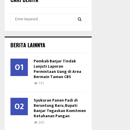
S
e
a
S
r
c
E
BERITA LAINNYA
h
f
A
o
Pemkab Banjar Tindak
01
r
Lanjuti Laporan
R
Permintaan Uang di Area
:
Bermain Taman CBS
C
191
H
Syukuran Panen Padi di
02
Beruntung Baru, Bupati
Banjar Tegaskan Komitmen
Ketahanan Pangan
265