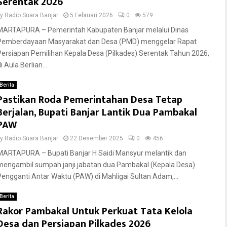
Serentak 2026
by
Radio Suara Banjar
5 Februari 2026
0
579
MARTAPURA – Pemerintah Kabupaten Banjar melalui Dinas
Pemberdayaan Masyarakat dan Desa (PMD) menggelar Rapat
Persiapan Pemilihan Kepala Desa (Pilkades) Serentak Tahun 2026,
i Aula Berlian...
Berita
Pastikan Roda Pemerintahan Desa Tetap
Berjalan, Bupati Banjar Lantik Dua Pambakal
PAW
by
Radio Suara Banjar
22 Desember 2025
0
456
MARTAPURA – Bupati Banjar H Saidi Mansyur melantik dan
mengambil sumpah janji jabatan dua Pambakal (Kepala Desa)
Pengganti Antar Waktu (PAW) di Mahligai Sultan Adam,...
Berita
Rakor Pambakal Untuk Perkuat Tata Kelola
Desa dan Persiapan Pilkades 2026