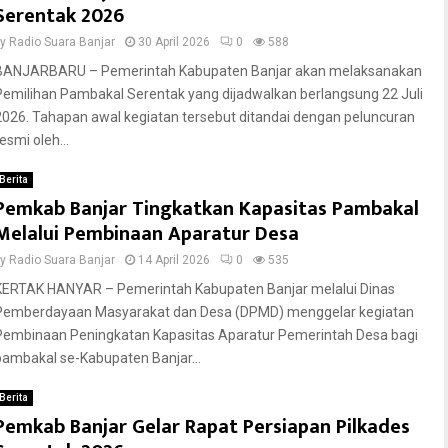
Serentak 2026
by
Radio Suara Banjar
30 April 2026
0
588
BANJARBARU – Pemerintah Kabupaten Banjar akan melaksanakan
Pemilihan Pambakal Serentak yang dijadwalkan berlangsung 22 Juli
2026. Tahapan awal kegiatan tersebut ditandai dengan peluncuran
esmi oleh...
Berita
Pemkab Banjar Tingkatkan Kapasitas Pambakal
Melalui Pembinaan Aparatur Desa
by
Radio Suara Banjar
14 April 2026
0
535
KERTAK HANYAR – Pemerintah Kabupaten Banjar melalui Dinas
Pemberdayaan Masyarakat dan Desa (DPMD) menggelar kegiatan
Pembinaan Peningkatan Kapasitas Aparatur Pemerintah Desa bagi
pambakal se-Kabupaten Banjar...
Berita
Pemkab Banjar Gelar Rapat Persiapan Pilkades