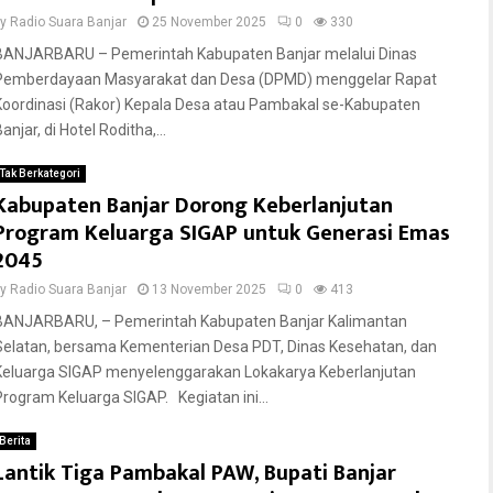
by
Radio Suara Banjar
25 November 2025
0
330
BANJARBARU – Pemerintah Kabupaten Banjar melalui Dinas
Pemberdayaan Masyarakat dan Desa (DPMD) menggelar Rapat
Koordinasi (Rakor) Kepala Desa atau Pambakal se-Kabupaten
anjar, di Hotel Roditha,...
Tak Berkategori
Kabupaten Banjar Dorong Keberlanjutan
Program Keluarga SIGAP untuk Generasi Emas
2045
by
Radio Suara Banjar
13 November 2025
0
413
BANJARBARU, – Pemerintah Kabupaten Banjar Kalimantan
Selatan, bersama Kementerian Desa PDT, Dinas Kesehatan, dan
Keluarga SIGAP menyelenggarakan Lokakarya Keberlanjutan
Program Keluarga SIGAP. Kegiatan ini...
Berita
Lantik Tiga Pambakal PAW, Bupati Banjar