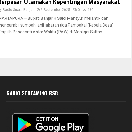
Berpesan Utamakan Kepentingan Masyarakat
by
Radio Suara Banjar
9 September 2025
0
430
MARTAPURA – Bupati Banjar H Saidi Mansyur melantik dan
mengambil sumpah janji jabatan tiga Pambakal (Kepala Desa)
Terpilih Pengganti Antar Waktu (PAW) di Mahligai Sultan...
RADIO STREAMING RSB