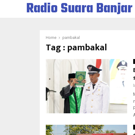
Radio Suara Banjar
Home
pambakal
Tag : pambakal