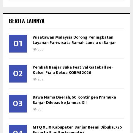
a
S
r
c
E
BERITA LAINNYA
h
f
A
o
Wisatawan Malaysia Dorong Peningkatan
01
Layanan Pariwisata Ramah Lansia di Banjar
r
R
:
303
C
Pemkab Banjar Buka Festival Gateball se-
H
02
Kalsel Piala Ketua KORMI 2026
259
Bawa Nama Daerah, 60 Kontingen Pramuka
03
Banjar Dilepas ke Jamnas XII
66
MTQ XLIX Kabupaten Banjar Resmi Dibuka, 725
Peserta Siap Berkompetisi