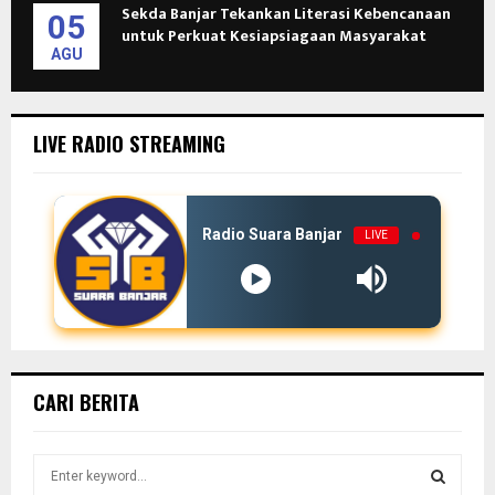
Sekda Banjar Tekankan Literasi Kebencanaan
05
untuk Perkuat Kesiapsiagaan Masyarakat
AGU
LIVE RADIO STREAMING
Radio Suara Banjar
LIVE
CARI BERITA
S
e