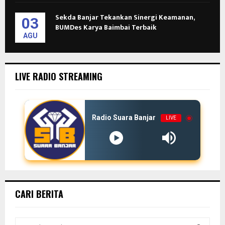
Sekda Banjar Tekankan Sinergi Keamanan,
03
BUMDes Karya Baimbai Terbaik
AGU
LIVE RADIO STREAMING
Radio Suara Banjar
LIVE
CARI BERITA
S