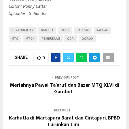
Editor : Ronny Lattar
Uploader : Suhendra
BUPATIBANJAR
GAMBUT
HAFIZ
HAFIZAH
KAFILAH
MTQ
MTQN
PEMBUKAAN
QORI
QORIAH
SHARE
0
PREVIOUS POST
Meriahnya Pawai Ta’aruf dan Bazar MTQ XLVI di
Gambut
NEXT POST
Karhutla di Martapura Barat dan Cintapuri, BPBD
Turunkan Tim