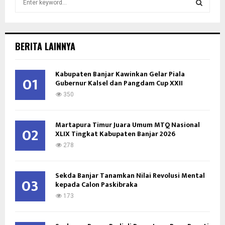
e
a
S
r
c
E
BERITA LAINNYA
h
f
A
o
Kabupaten Banjar Kawinkan Gelar Piala
01
Gubernur Kalsel dan Pangdam Cup XXII
r
R
:
350
C
Martapura Timur Juara Umum MTQ Nasional
H
02
XLIX Tingkat Kabupaten Banjar 2026
278
Sekda Banjar Tanamkan Nilai Revolusi Mental
03
kepada Calon Paskibraka
173