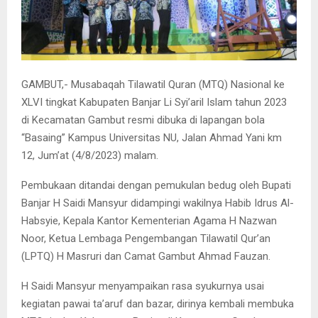
GAMBUT,- Musabaqah Tilawatil Quran (MTQ) Nasional ke
XLVI tingkat Kabupaten Banjar Li Syi’aril Islam tahun 2023
di Kecamatan Gambut resmi dibuka di lapangan bola
“Basaing” Kampus Universitas NU, Jalan Ahmad Yani km
12, Jum’at (4/8/2023) malam.
Pembukaan ditandai dengan pemukulan bedug oleh Bupati
Banjar H Saidi Mansyur didampingi wakilnya Habib Idrus Al-
Habsyie, Kepala Kantor Kementerian Agama H Nazwan
Noor, Ketua Lembaga Pengembangan Tilawatil Qur’an
(LPTQ) H Masruri dan Camat Gambut Ahmad Fauzan.
H Saidi Mansyur menyampaikan rasa syukurnya usai
kegiatan pawai ta’aruf dan bazar, dirinya kembali membuka