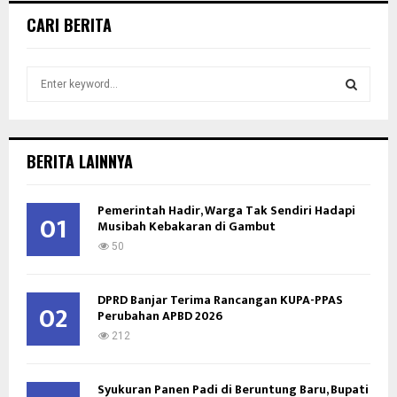
CARI BERITA
S
e
a
S
r
c
E
BERITA LAINNYA
h
f
A
o
Pemerintah Hadir, Warga Tak Sendiri Hadapi
01
Musibah Kebakaran di Gambut
r
R
:
50
C
DPRD Banjar Terima Rancangan KUPA-PPAS
H
02
Perubahan APBD 2026
212
Syukuran Panen Padi di Beruntung Baru, Bupati