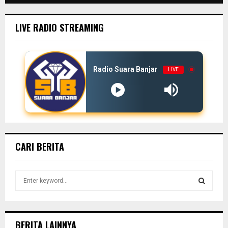
LIVE RADIO STREAMING
Radio Suara Banjar
LIVE
CARI BERITA
S
e
a
S
r
c
E
BERITA LAINNYA