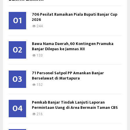
h
f
A
o
706 Pesilat Ramaikan Piala Bupati Banjar Cup
01
2026
r
R
:
244
C
Bawa Nama Daerah, 60 Kontingen Pramuka
H
02
Banjar Dilepas ke Jamnas XII
133
71 Personel Satpol PP Amankan Banjar
03
Berselawat di Martapura
152
Pemkab Banjar Tindak Lanjuti Laporan
04
Permintaan Uang di Area Bermain Taman CBS
216