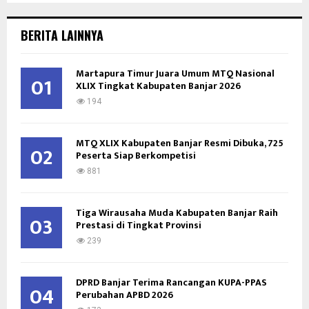
S
r
c
E
BERITA LAINNYA
h
f
A
o
Martapura Timur Juara Umum MTQ Nasional
01
XLIX Tingkat Kabupaten Banjar 2026
r
R
:
194
C
MTQ XLIX Kabupaten Banjar Resmi Dibuka, 725
H
02
Peserta Siap Berkompetisi
881
Tiga Wirausaha Muda Kabupaten Banjar Raih
03
Prestasi di Tingkat Provinsi
239
DPRD Banjar Terima Rancangan KUPA-PPAS
04
Perubahan APBD 2026