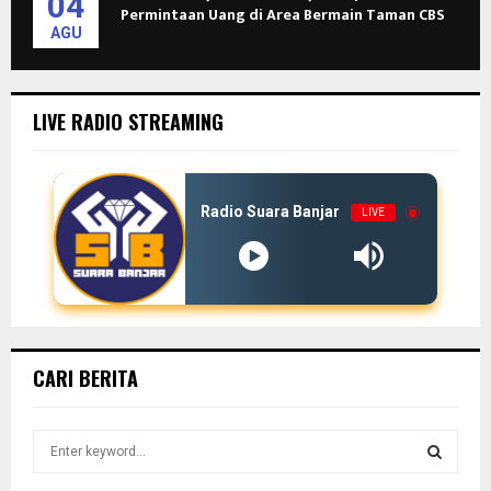
04
Permintaan Uang di Area Bermain Taman CBS
AGU
LIVE RADIO STREAMING
Radio Suara Banjar
LIVE
CARI BERITA
S
e
a