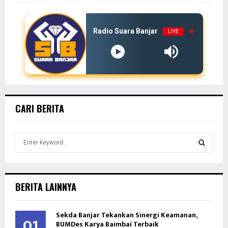
Radio Suara Banjar
LIVE
CARI BERITA
S
e
a
S
r
c
E
BERITA LAINNYA
h
f
A
o
Sekda Banjar Tekankan Sinergi Keamanan,
01
BUMDes Karya Baimbai Terbaik
r
R