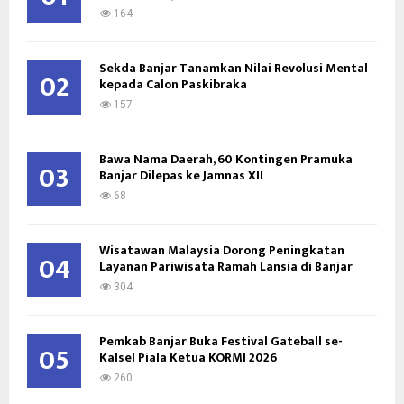
:
164
C
Sekda Banjar Tanamkan Nilai Revolusi Mental
H
02
kepada Calon Paskibraka
157
Bawa Nama Daerah, 60 Kontingen Pramuka
03
Banjar Dilepas ke Jamnas XII
68
Wisatawan Malaysia Dorong Peningkatan
04
Layanan Pariwisata Ramah Lansia di Banjar
304
Pemkab Banjar Buka Festival Gateball se-
05
Kalsel Piala Ketua KORMI 2026
260