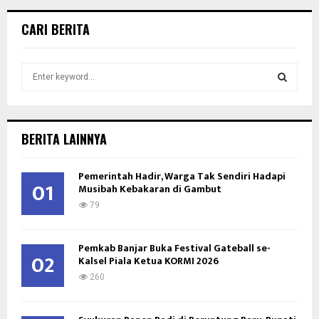
CARI BERITA
S
e
a
S
r
c
E
BERITA LAINNYA
h
f
A
Pemerintah Hadir, Warga Tak Sendiri Hadapi
o
01
Musibah Kebakaran di Gambut
r
R
:
79
C
Pemkab Banjar Buka Festival Gateball se-
H
02
Kalsel Piala Ketua KORMI 2026
260