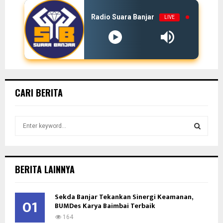
Radio Suara Banjar
LIVE
CARI BERITA
S
e
a
S
r
c
E
BERITA LAINNYA
h
f
A
o
Sekda Banjar Tekankan Sinergi Keamanan,
01
BUMDes Karya Baimbai Terbaik
r
R
:
164