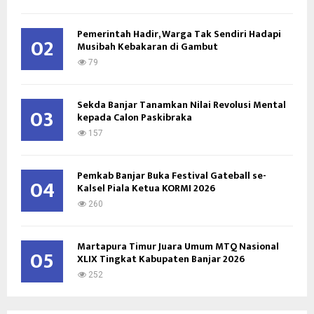
C
Pemerintah Hadir, Warga Tak Sendiri Hadapi
H
02
Musibah Kebakaran di Gambut
79
Sekda Banjar Tanamkan Nilai Revolusi Mental
03
kepada Calon Paskibraka
157
Pemkab Banjar Buka Festival Gateball se-
04
Kalsel Piala Ketua KORMI 2026
260
Martapura Timur Juara Umum MTQ Nasional
05
XLIX Tingkat Kabupaten Banjar 2026
252