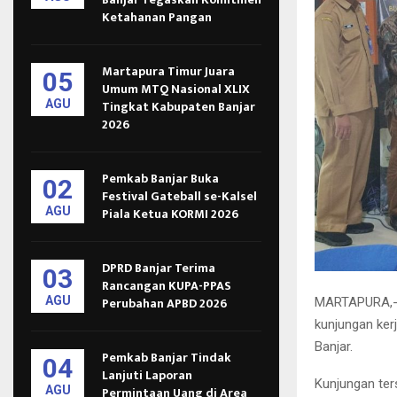
Ketahanan Pangan
Martapura Timur Juara
05
Umum MTQ Nasional XLIX
AGU
Tingkat Kabupaten Banjar
2026
Pemkab Banjar Buka
02
Festival Gateball se-Kalsel
AGU
Piala Ketua KORMI 2026
DPRD Banjar Terima
03
Rancangan KUPA-PPAS
AGU
Perubahan APBD 2026
MARTAPURA,- S
kunjungan ker
Banjar.
Pemkab Banjar Tindak
04
Lanjuti Laporan
Kunjungan ter
AGU
Permintaan Uang di Area