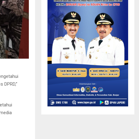
engetahui
es DPRD,”
etahui
 media