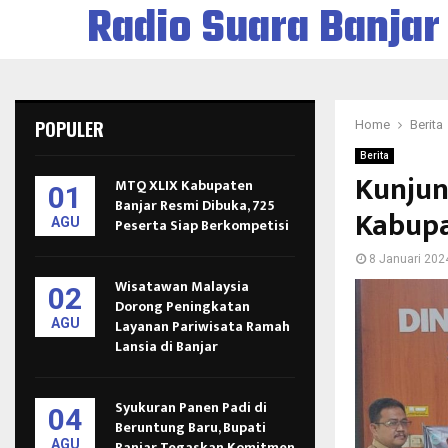
Radio Suara Banjar
POPULER
Home
Berita
Berita
Kunjun
MTQ XLIX Kabupaten
01
Banjar Resmi Dibuka, 725
Kabupa
AGU
Peserta Siap Berkompetisi
8 Januari 202
Wisatawan Malaysia
02
Dorong Peningkatan
AGU
Layanan Pariwisata Ramah
Lansia di Banjar
Syukuran Panen Padi di
04
Beruntung Baru, Bupati
AGU
Banjar Tegaskan Komitmen