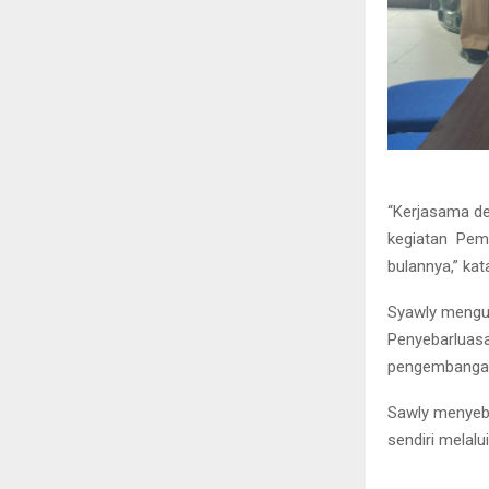
“Kerjasama de
kegiatan Peme
bulannya,” kat
Syawly mengu
Penyebarluasa
pengembangan 
Sawly menyebu
sendiri melalu