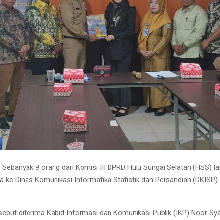
ebanyak 9 orang dari Komisi III DPRD Hulu Sungai Selatan (HSS) l
ja ke Dinas Komunikasi Informatika Statistik dan Persandian (DKISP
sebut diterima Kabid Informasi dan Komunikasi Publik (IKP) Noor Sya