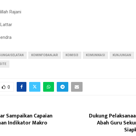
illah Rajani
 Lattar
hendra
SUNGAISELATAN
KOMINFOBANJAR
KOMISI3
KOMUNIKASI
KUNJUNGAN
SITE
0
ar Sampaikan Capaian
Dukung Pelaksanaan
n Indikator Makro
Abah Guru Seku
Siap