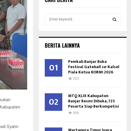
S
e
a
S
r
c
E
BERITA LAINNYA
h
f
A
o
Pemkab Banjar Buka
01
r
Festival Gateball se-Kalsel
R
Piala Ketua KORMI 2026
:
C
252
H
MTQ XLIX Kabupaten
02
akukan
Banjar Resmi Dibuka, 725
Peserta Siap Berkompetisi
) Kabupaten
906
wli Syahri
Martapura Timur Juara