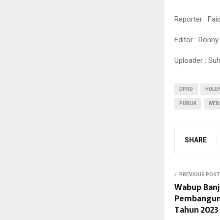
Reporter : Faid
Editor : Ronny
Uploader : Su
DPRD
HULU
PUBLIK
WEB
SHARE
PREVIOUS POST
Wabup Banj
Pembanguna
Tahun 2023