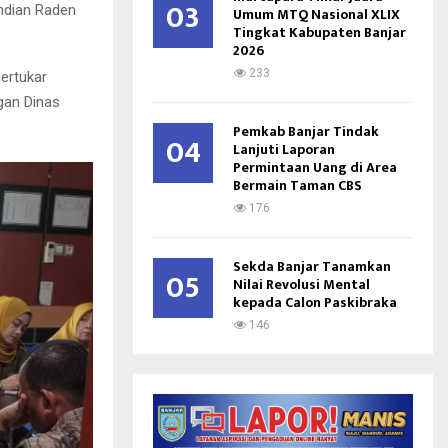
03
andian Raden
Umum MTQ Nasional XLIX
Tingkat Kabupaten Banjar
2026
233
bertukar
ngan Dinas
Pemkab Banjar Tindak
04
Lanjuti Laporan
Permintaan Uang di Area
Bermain Taman CBS
176
Sekda Banjar Tanamkan
05
Nilai Revolusi Mental
kepada Calon Paskibraka
146