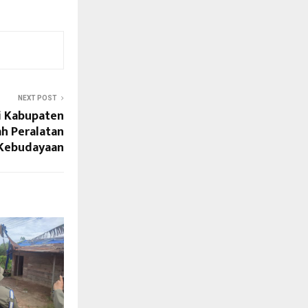
NEXT POST
i Kabupaten
ah Peralatan
 Kebudayaan