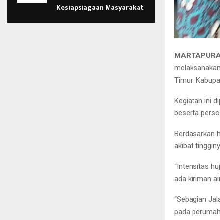
Kesiapsiagaan Masyarakat
MARTAPURA
melaksanakan 
Timur, Kabupa
Kegiatan ini d
beserta perso
Berdasarkan h
akibat tinggin
“Intensitas h
ada kiriman a
“Sebagian Jal
pada perumaha