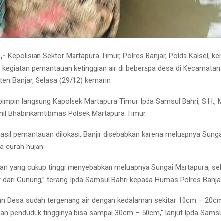
,-
Kepolisian Sektor Martapura Timur, Polres Banjar, Polda Kalsel, ke
kegiatan pemantauan ketinggian air di beberapa desa di Kecamatan
ten Banjar, Selasa (29/12) kemarin.
ipimpin langsung Kapolsek Martapura Timur Ipda Samsul Bahri, S.H., 
nil Bhabinkamtibmas Polsek Martapura Timur.
asil pemantauan dilokasi, Banjir disebabkan karena meluapnya Sung
ya curah hujan.
ujan yang cukup tinggi menyebabkan meluapnya Sungai Martapura, sela
ir dari Gunung,” terang Ipda Samsul Bahri kepada Humas Polres Banjar
an Desa sudah tergenang air dengan kedalaman sekitar 10cm – 20c
n penduduk tingginya bisa sampai 30cm – 50cm,” lanjut Ipda Samsul