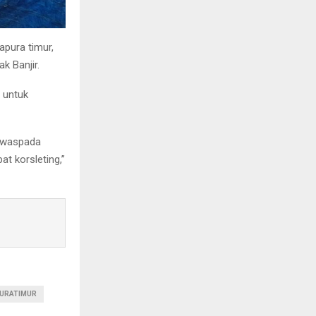
apura timur,
k Banjir.
 untuk
u waspada
at korsleting,”
URATIMUR