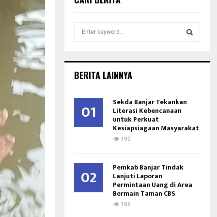
S
e
a
S
r
c
E
BERITA LAINNYA
h
f
A
o
Sekda Banjar Tekankan
01
r
Literasi Kebencanaan
R
untuk Perkuat
:
Kesiapsiagaan Masyarakat
C
190
H
Pemkab Banjar Tindak
02
Lanjuti Laporan
Permintaan Uang di Area
Bermain Taman CBS
186