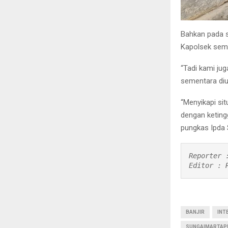
Bahkan pada s
Kapolsek semp
“Tadi kami ju
sementara diu
“Menyikapi si
dengan ketingg
pungkas Ipda 
Reporter :
Editor : 
BANJIR
INT
SUNGAIMARTAP