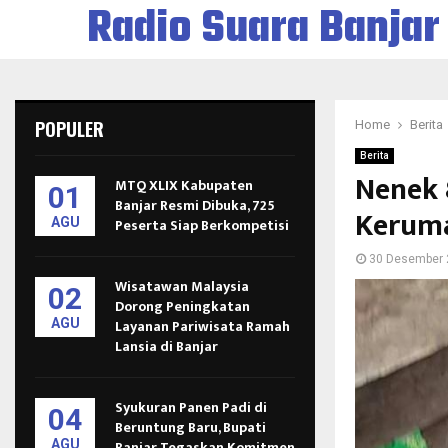
Radio Suara Banjar
POPULER
Home
Berita
Berita
Nenek 
MTQ XLIX Kabupaten
01
Banjar Resmi Dibuka, 725
Kerum
AGU
Peserta Siap Berkompetisi
30 Desember 
Wisatawan Malaysia
02
Dorong Peningkatan
AGU
Layanan Pariwisata Ramah
Lansia di Banjar
Syukuran Panen Padi di
04
Beruntung Baru, Bupati
AGU
Banjar Tegaskan Komitmen