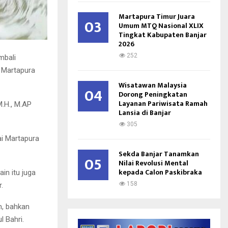
Martapura Timur Juara
03
Umum MTQ Nasional XLIX
Tingkat Kabupaten Banjar
2026
252
mbali
 Martapura
Wisatawan Malaysia
04
Dorong Peningkatan
Layanan Pariwisata Ramah
M.H., M.AP
Lansia di Banjar
305
ai Martapura
Sekda Banjar Tanamkan
05
Nilai Revolusi Mental
kepada Calon Paskibraka
in itu juga
158
.
m, bahkan
 Bahri.