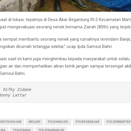
aat di lokasi, tepatnya di Desa Akar Begantung Rt.2 Kecamatan Mart
at mengevakuasi seorang nenek bernama Zairah (80th) yang terjeba
ga sempat membantu seorang nenek yang rumahnya terendam Banjir,
ngsikan dirumah tetangga sekitar,” ucap Ipda Samsul Bahri.
tuasi saat ini kami juga menghimbau kepada masyarakat untuk selal
ian air dan memperhatikan aliran listrik jangan sampai tersengat akib
Samsul Bahri.
 Rifky Zidane

Ronny Lattar
ENSITASHUJAN
MELUAP
POLDAKALSEL
POLRESBANJAR
POLSEKMARTAP
URA
TERGENANG
TERJEBAKBANJIR