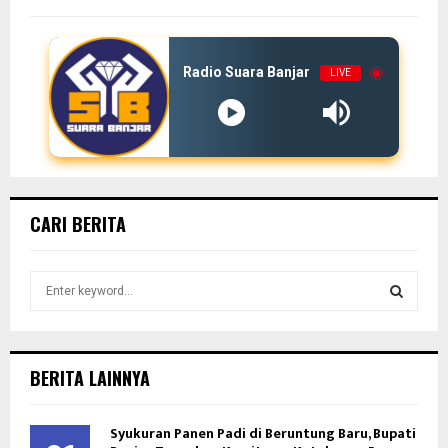
Radio Suara Banjar
LIVE
CARI BERITA
S
e
a
S
r
c
E
BERITA LAINNYA
h
f
A
o
Syukuran Panen Padi di Beruntung Baru, Bupati