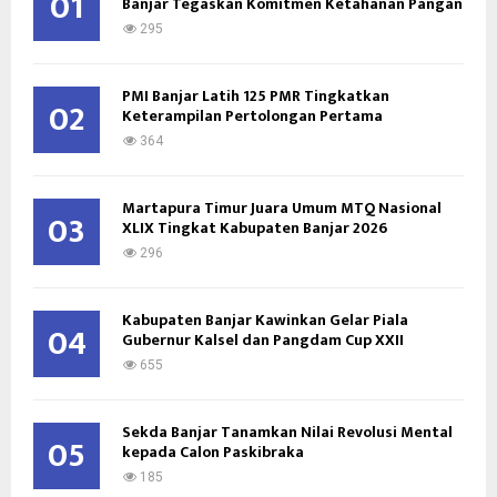
01
Banjar Tegaskan Komitmen Ketahanan Pangan
r
R
:
295
C
PMI Banjar Latih 125 PMR Tingkatkan
H
02
Keterampilan Pertolongan Pertama
364
Martapura Timur Juara Umum MTQ Nasional
03
XLIX Tingkat Kabupaten Banjar 2026
296
Kabupaten Banjar Kawinkan Gelar Piala
04
Gubernur Kalsel dan Pangdam Cup XXII
655
Sekda Banjar Tanamkan Nilai Revolusi Mental
05
kepada Calon Paskibraka
185