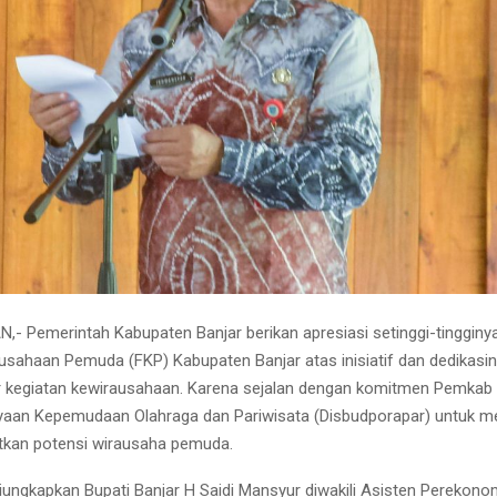
- Pemerintah Kabupaten Banjar berikan apresiasi setinggi-tingginy
sahaan Pemuda (FKP) Kabupaten Banjar atas inisiatif dan dedikasi
 kegiatan kewirausahaan. Karena sejalan dengan komitmen Pemkab B
yaan Kepemudaan Olahraga dan Pariwisata (Disbudporapar) untuk 
tkan potensi wirausaha pemuda.
diungkapkan Bupati Banjar H Saidi Mansyur diwakili Asisten Perekono