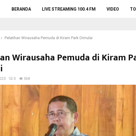
BERANDA
LIVE STREAMING 100.4 FM
VIDEO
TO
Pelatihan Wirausaha Pemuda di Kiram Park Dimulai
han Wirausaha Pemuda di Kiram P
i
023
0
368