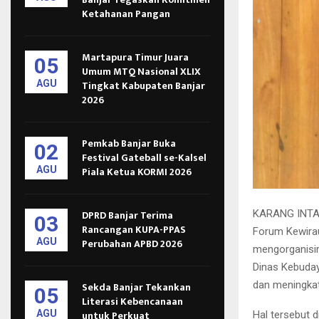
Ketahanan Pangan
Martapura Timur Juara
05
Umum MTQ Nasional XLIX
AGU
Tingkat Kabupaten Banjar
2026
Pemkab Banjar Buka
02
Festival Gateball se-Kalsel
AGU
Piala Ketua KORMI 2026
KARANG INTAN,
DPRD Banjar Terima
03
Rancangan KUPA-PPAS
Forum Kewirau
AGU
Perubahan APBD 2026
mengorganisir
Dinas Kebuda
dan meningka
Sekda Banjar Tekankan
05
Literasi Kebencanaan
AGU
untuk Perkuat
Hal tersebut 