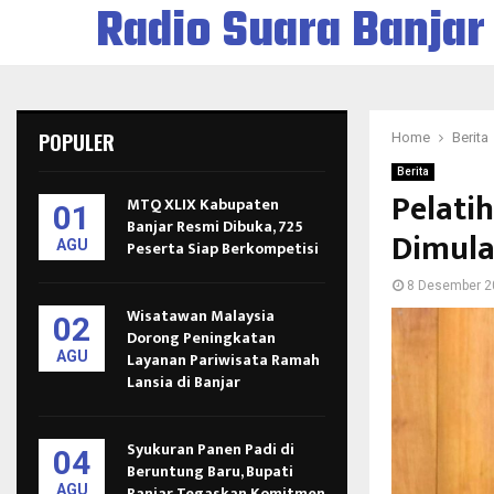
Radio Suara Banjar
POPULER
Home
Berita
Berita
Pelati
MTQ XLIX Kabupaten
01
Banjar Resmi Dibuka, 725
Dimula
AGU
Peserta Siap Berkompetisi
8 Desember 2
Wisatawan Malaysia
02
Dorong Peningkatan
AGU
Layanan Pariwisata Ramah
Lansia di Banjar
Syukuran Panen Padi di
04
Beruntung Baru, Bupati
AGU
Banjar Tegaskan Komitmen