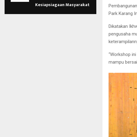
Kesiapsiagaan Masyarakat
Pembangunan 
Park Karang I
Dikatakan Ikh
pengusaha mud
keterampilann
“Workshop ini
mampu bersain