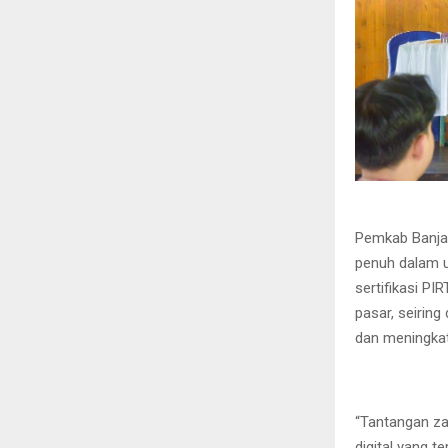
Pemkab Banja
penuh dalam u
sertifikasi PI
pasar, seirin
dan meningka
“Tantangan za
digital yang t