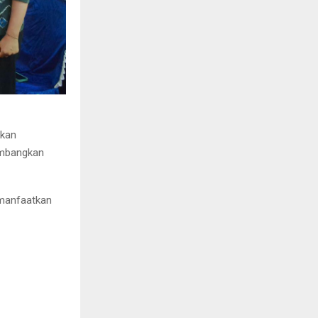
ukan
embangkan
 manfaatkan