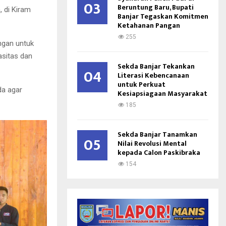
03
Beruntung Baru, Bupati
 di Kiram
Banjar Tegaskan Komitmen
Ketahanan Pangan
255
ngan untuk
asitas dan
Sekda Banjar Tekankan
04
Literasi Kebencanaan
untuk Perkuat
da agar
Kesiapsiagaan Masyarakat
185
Sekda Banjar Tanamkan
05
Nilai Revolusi Mental
kepada Calon Paskibraka
154