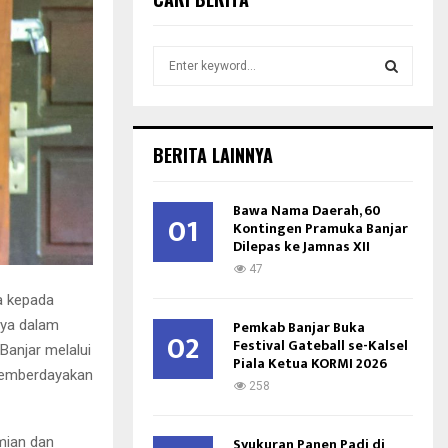
S
e
a
S
r
c
E
BERITA LAINNYA
h
f
A
o
Bawa Nama Daerah, 60
01
r
Kontingen Pramuka Banjar
R
Dilepas ke Jamnas XII
:
C
47
a kepada
H
nya dalam
Pemkab Banjar Buka
02
Festival Gateball se-Kalsel
anjar melalui
Piala Ketua KORMI 2026
memberdayakan
258
mian dan
Syukuran Panen Padi di