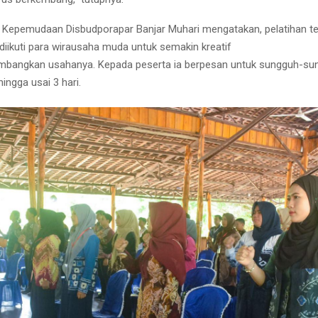
 Kepemudaan Disbudporapar Banjar Muhari mengatakan, pelatihan t
 diikuti para wirausaha muda untuk semakin kreatif
bangkan usahanya. Kepada peserta ia berpesan untuk sungguh-su
ingga usai 3 hari.