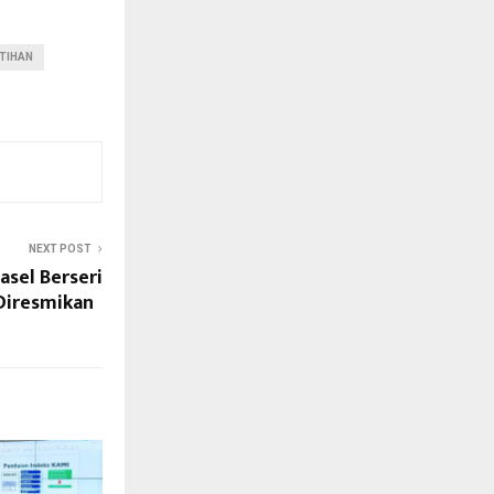
TIHAN
NEXT POST
sel Berseri
Diresmikan