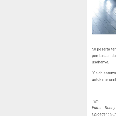
50 peserta ter
pembinaan dan
usahanya.
“Salah satuny
untuk menamb
Tim
Editor : Ronny
Uploader : Su