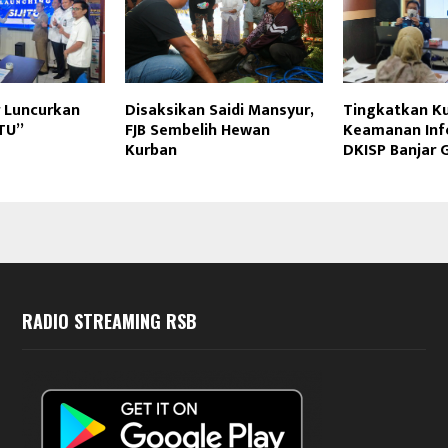
r Luncurkan
Disaksikan Saidi Mansyur,
Tingkatkan Ku
ITU”
FJB Sembelih Hewan
Keamanan Inf
Kurban
DKISP Banjar 
RADIO STREAMING RSB