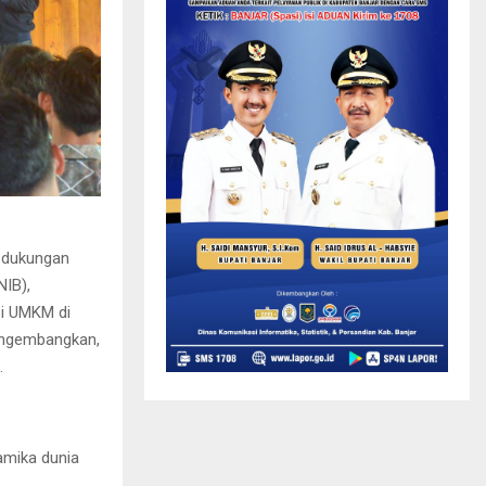
 dukungan
NIB),
si UMKM di
mengembangkan,
.
amika dunia