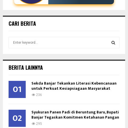
CARI BERITA
S
e
a
S
r
c
E
BERITA LAINNYA
h
f
A
o
Sekda Banjar Tekankan Literasi Kebencanaan
01
untuk Perkuat Kesiapsiagaan Masyarakat
r
R
:
236
C
Syukuran Panen Padi di Beruntung Baru, Bupati
H
02
Banjar Tegaskan Komitmen Ketahanan Pangan
295