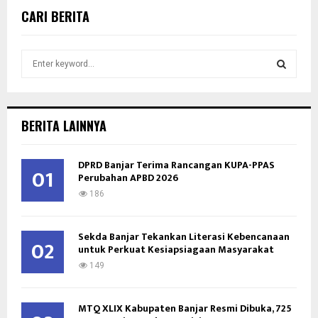
CARI BERITA
S
e
a
S
r
c
E
BERITA LAINNYA
h
f
A
o
DPRD Banjar Terima Rancangan KUPA-PPAS
01
Perubahan APBD 2026
r
R
:
186
C
Sekda Banjar Tekankan Literasi Kebencanaan
H
02
untuk Perkuat Kesiapsiagaan Masyarakat
149
MTQ XLIX Kabupaten Banjar Resmi Dibuka, 725