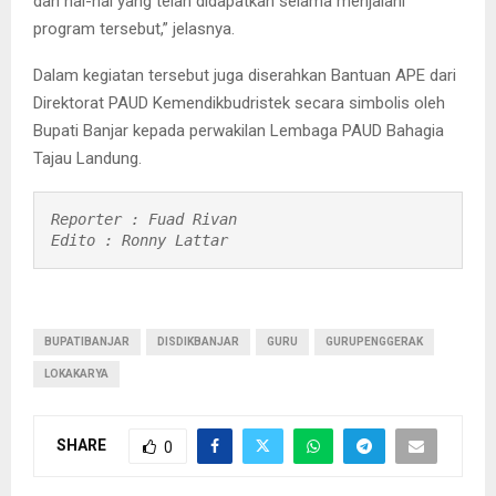
dan hal-hal yang telah didapatkan selama menjalani
program tersebut,” jelasnya.
Dalam kegiatan tersebut juga diserahkan Bantuan APE dari
Direktorat PAUD Kemendikbudristek secara simbolis oleh
Bupati Banjar kepada perwakilan Lembaga PAUD Bahagia
Tajau Landung.
Reporter : Fuad Rivan

Edito : Ronny Lattar
BUPATIBANJAR
DISDIKBANJAR
GURU
GURUPENGGERAK
LOKAKARYA
SHARE
0