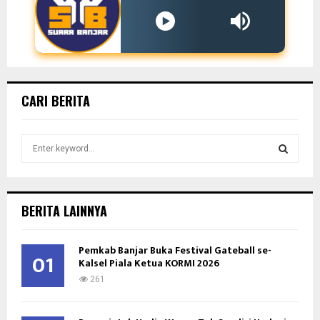
CARI BERITA
S
e
a
S
r
c
E
BERITA LAINNYA
h
f
A
o
Pemkab Banjar Buka Festival Gateball se-
01
Kalsel Piala Ketua KORMI 2026
r
R
:
261
C
H