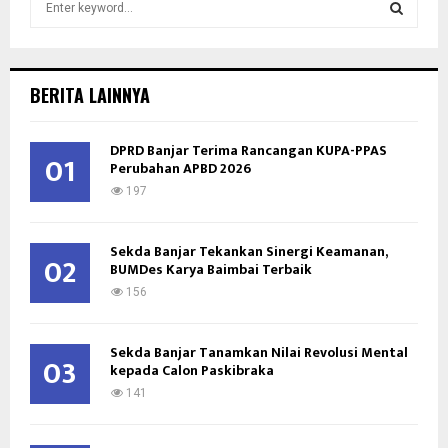
e
a
S
r
c
E
BERITA LAINNYA
h
f
A
o
DPRD Banjar Terima Rancangan KUPA-PPAS
01
Perubahan APBD 2026
r
R
:
197
C
Sekda Banjar Tekankan Sinergi Keamanan,
H
02
BUMDes Karya Baimbai Terbaik
156
Sekda Banjar Tanamkan Nilai Revolusi Mental
03
kepada Calon Paskibraka
141