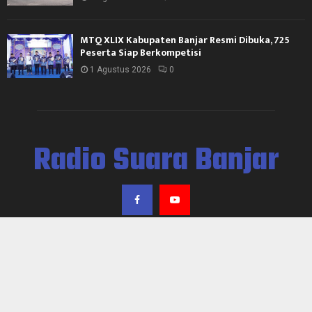
MTQ XLIX Kabupaten Banjar Resmi Dibuka, 725
Peserta Siap Berkompetisi
1 Agustus 2026
0
Radio Suara Banjar
@2024 - rsb.banjarkab.go.id. All Right Reserved. Designed and Developed by
DKISP Bid. Egov
Hubungi Kami