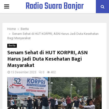
Radio Suara Banjar
PRIMARY
MENU
Home
Berita
Senam Sehat di HUT KORPRI, ASN Harus Jadi Duta Kesehatan
Bagi Masyarakat
Berita
Senam Sehat di HUT KORPRI, ASN
Harus Jadi Duta Kesehatan Bagi
Masyarakat
15 Desember 2023
0
402