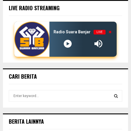
LIVE RADIO STREAMING
Radio Suara Banjar
LIVE
CARI BERITA
S
e
a
S
r
c
E
BERITA LAINNYA
h
f
A