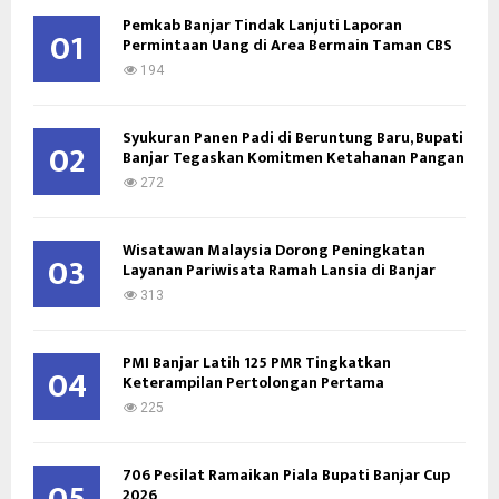
o
Pemkab Banjar Tindak Lanjuti Laporan
01
Permintaan Uang di Area Bermain Taman CBS
r
R
:
194
C
Syukuran Panen Padi di Beruntung Baru, Bupati
H
02
Banjar Tegaskan Komitmen Ketahanan Pangan
272
Wisatawan Malaysia Dorong Peningkatan
03
Layanan Pariwisata Ramah Lansia di Banjar
313
PMI Banjar Latih 125 PMR Tingkatkan
04
Keterampilan Pertolongan Pertama
225
706 Pesilat Ramaikan Piala Bupati Banjar Cup
05
2026