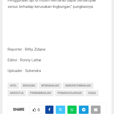
Penggunaan api di musim kemarau dapat berdampak
serius terhadap kerusakan lingkungan,” pungkasnya.
Reporter : Rifky Zidane
Editor : Ronny Lattar
Uploader : Suhendra
APEL
BENCANA
BPBDBANJAR
KABUPATENBANJAR
KARHUTLA
PEMKABBANJAR
PENANGGULANGAN
SIAGA
SHARE
0