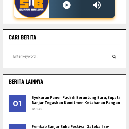
CARI BERITA
S
e
a
S
r
c
E
BERITA LAINNYA
h
f
A
o
Syukuran Panen Padi di Beruntung Baru, Bupati
01
Banjar Tegaskan Komitmen Ketahanan Pangan
r
R
:
249
C
Pemkab Banjar Buka Festival Gateball se-
H