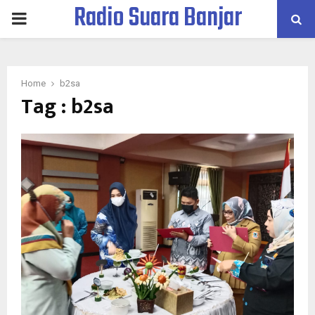
Radio Suara Banjar
PRIMARY
MENU
Home
b2sa
Tag : b2sa