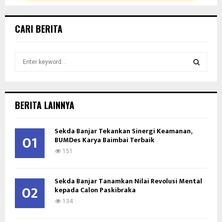
CARI BERITA
S
e
a
S
r
c
E
BERITA LAINNYA
h
f
A
Sekda Banjar Tekankan Sinergi Keamanan,
o
01
BUMDes Karya Baimbai Terbaik
r
R
:
151
C
Sekda Banjar Tanamkan Nilai Revolusi Mental
H
02
kepada Calon Paskibraka
134