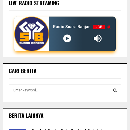
LIVE RADIO STREAMING
Radio Suara Banjar
LIVE
CARI BERITA
S
e
a
S
r
c
E
BERITA LAINNYA
h
f
A