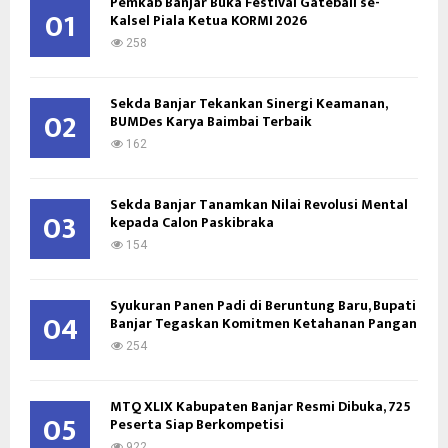
Pemkab Banjar Buka Festival Gateball se-
o
01
Kalsel Piala Ketua KORMI 2026
r
R
:
258
C
Sekda Banjar Tekankan Sinergi Keamanan,
H
02
BUMDes Karya Baimbai Terbaik
162
Sekda Banjar Tanamkan Nilai Revolusi Mental
03
kepada Calon Paskibraka
154
Syukuran Panen Padi di Beruntung Baru, Bupati
04
Banjar Tegaskan Komitmen Ketahanan Pangan
254
MTQ XLIX Kabupaten Banjar Resmi Dibuka, 725
05
Peserta Siap Berkompetisi
922