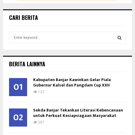
CARI BERITA
S
e
a
S
r
c
E
BERITA LAINNYA
h
f
A
Kabupaten Banjar Kawinkan Gelar Piala
o
01
Gubernur Kalsel dan Pangdam Cup XXII
r
R
:
122
C
Sekda Banjar Tekankan Literasi Kebencanaan
H
02
untuk Perkuat Kesiapsiagaan Masyarakat
207