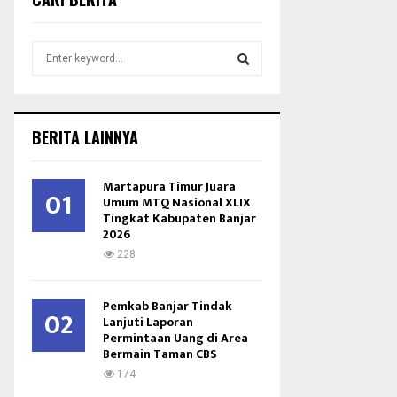
S
e
a
S
r
c
E
BERITA LAINNYA
h
f
A
o
Martapura Timur Juara
01
r
Umum MTQ Nasional XLIX
R
Tingkat Kabupaten Banjar
:
2026
C
228
H
Pemkab Banjar Tindak
02
Lanjuti Laporan
Permintaan Uang di Area
Bermain Taman CBS
174