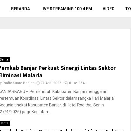
BERANDA
LIVE STREAMING 100.4 FM
VIDEO
TO
Berita
Pemkab Banjar Perkuat Sinergi Lintas Sektor
Eliminasi Malaria
by
Radio Suara Banjar
27 April 2026
0
354
BANJARBARU – Pemerintah Kabupaten Banjar menggelar
Pertemuan Koordinasi Lintas Sektor dalam rangka Hari Malaria
Sedunia tingkat Kabupaten Banjar, di Hotel Roditha, Senin
(27/4/2026) pagi. Kegiatan...
Berita