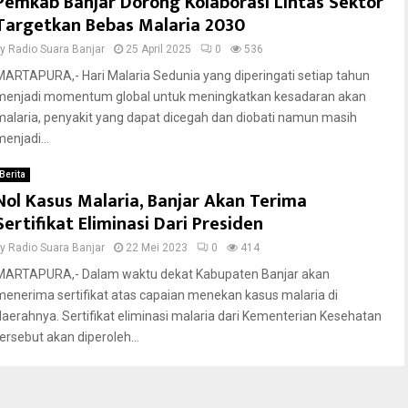
Pemkab Banjar Dorong Kolaborasi Lintas Sektor
Targetkan Bebas Malaria 2030
by
Radio Suara Banjar
25 April 2025
0
536
MARTAPURA,- Hari Malaria Sedunia yang diperingati setiap tahun
menjadi momentum global untuk meningkatkan kesadaran akan
malaria, penyakit yang dapat dicegah dan diobati namun masih
enjadi...
Berita
Nol Kasus Malaria, Banjar Akan Terima
Sertifikat Eliminasi Dari Presiden
by
Radio Suara Banjar
22 Mei 2023
0
414
MARTAPURA,- Dalam waktu dekat Kabupaten Banjar akan
menerima sertifikat atas capaian menekan kasus malaria di
daerahnya. Sertifikat eliminasi malaria dari Kementerian Kesehatan
tersebut akan diperoleh...