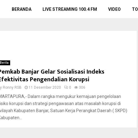
BERANDA
LIVE STREAMING 100.4 FM
VIDEO
TO
Berita
Pemkab Banjar Gelar Sosialisasi Indeks
Efektivitas Pengendalian Korupsi
by
Ronny RSB
11 Desember 2020
0
306
MARTAPURA,- Dalam rangka mengukur kemajuan pengelolaan
risiko korupsi dan strategi pengawasan atas masalah korupsi di
wilayah Kabupaten Banjar, Satuan Kerja Perangkat Daerah ( SKPD)
Kabupaten...