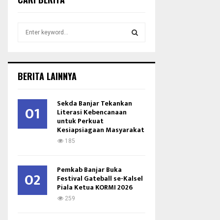
S
e
a
S
r
c
E
BERITA LAINNYA
h
f
A
o
Sekda Banjar Tekankan
01
r
Literasi Kebencanaan
R
untuk Perkuat
:
Kesiapsiagaan Masyarakat
C
185
H
Pemkab Banjar Buka
02
Festival Gateball se-Kalsel
Piala Ketua KORMI 2026
259