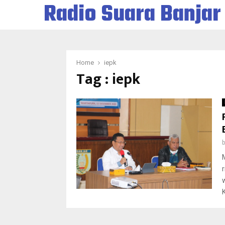
Radio Suara Banjar
Home
iepk
Tag : iepk