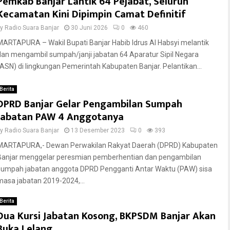
Pemkab Banjar Lantik 64 Pejabat, Seluruh
Kecamatan Kini Dipimpin Camat Definitif
by
Radio Suara Banjar
30 Juni 2026
0
460
MARTAPURA – Wakil Bupati Banjar Habib Idrus Al Habsyi melantik
dan mengambil sumpah/janji jabatan 64 Aparatur Sipil Negara
(ASN) di lingkungan Pemerintah Kabupaten Banjar. Pelantikan...
Berita
DPRD Banjar Gelar Pengambilan Sumpah
Jabatan PAW 4 Anggotanya
by
Radio Suara Banjar
13 Desember 2023
0
393
MARTAPURA,- Dewan Perwakilan Rakyat Daerah (DPRD) Kabupaten
Banjar menggelar peresmian pemberhentian dan pengambilan
sumpah jabatan anggota DPRD Pengganti Antar Waktu (PAW) sisa
masa jabatan 2019-2024,...
Berita
Dua Kursi Jabatan Kosong, BKPSDM Banjar Akan
Buka Lelang