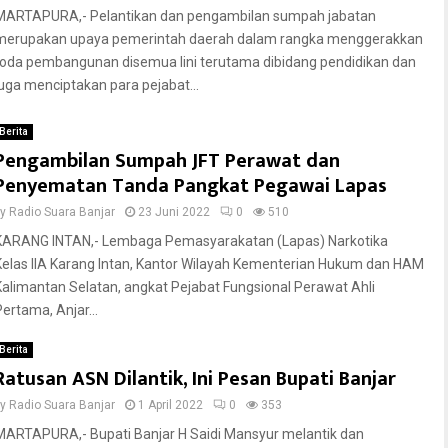
MARTAPURA,- Pelantikan dan pengambilan sumpah jabatan
merupakan upaya pemerintah daerah dalam rangka menggerakkan
roda pembangunan disemua lini terutama dibidang pendidikan dan
juga menciptakan para pejabat...
Berita
Pengambilan Sumpah JFT Perawat dan
Penyematan Tanda Pangkat Pegawai Lapas
by
Radio Suara Banjar
23 Juni 2022
0
510
KARANG INTAN,- Lembaga Pemasyarakatan (Lapas) Narkotika
Kelas IIA Karang Intan, Kantor Wilayah Kementerian Hukum dan HAM
Kalimantan Selatan, angkat Pejabat Fungsional Perawat Ahli
Pertama, Anjar...
Berita
Ratusan ASN Dilantik, Ini Pesan Bupati Banjar
by
Radio Suara Banjar
1 April 2022
0
353
MARTAPURA,- Bupati Banjar H Saidi Mansyur melantik dan