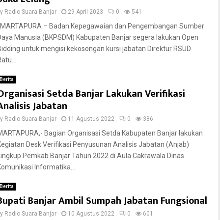
by
Radio Suara Banjar
29 April 2023
0
541
MARTAPURA – Badan Kepegawaian dan Pengembangan Sumber
Daya Manusia (BKPSDM) Kabupaten Banjar segera lakukan Open
Bidding untuk mengisi kekosongan kursi jabatan Direktur RSUD
atu...
Berita
Organisasi Setda Banjar Lakukan Verifikasi
Analisis Jabatan
by
Radio Suara Banjar
11 Agustus 2022
0
386
MARTAPURA,- Bagian Organisasi Setda Kabupaten Banjar lakukan
Kegiatan Desk Verifikasi Penyusunan Analisis Jabatan (Anjab)
Lingkup Pemkab Banjar Tahun 2022 di Aula Cakrawala Dinas
Komunikasi Informatika...
Berita
Bupati Banjar Ambil Sumpah Jabatan Fungsional
by
Radio Suara Banjar
10 Agustus 2022
0
601