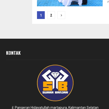
Paginasi
1
2
pos
KONTAK
jl. Pangeran Hidayatullah martapura, Kalimantan Selatan