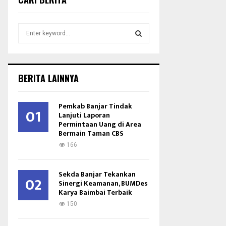
S
e
a
S
r
c
E
BERITA LAINNYA
h
f
A
o
Pemkab Banjar Tindak
01
r
Lanjuti Laporan
R
Permintaan Uang di Area
:
Bermain Taman CBS
C
166
H
Sekda Banjar Tekankan
02
Sinergi Keamanan, BUMDes
Karya Baimbai Terbaik
150