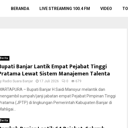
BERANDA
LIVE STREAMING 100.4 FM
VIDEO
TO
Berita
Bupati Banjar Lantik Empat Pejabat Tinggi
Pratama Lewat Sistem Manajemen Talenta
by
Radio Suara Banjar
17 Juli 2026
0
679
MARTAPURA – Bupati Banjar H Saidi Mansyur melantik dan
mengambil sumpah/janji jabatan empat Pejabat Pimpinan Tinggi
Pratama (JPTP) di lingkungan Pemerintah Kabupaten Banjar di
ahligai...
Berita