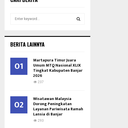
S
e
a
S
r
c
E
BERITA LAINNYA
h
f
A
o
Martapura Timur Juara
01
r
Umum MTQ Nasional XLIX
R
Tingkat Kabupaten Banjar
:
2026
C
237
H
Wisatawan Malaysia
02
Dorong Peningkatan
Layanan Pariwisata Ramah
Lansia di Banjar
293