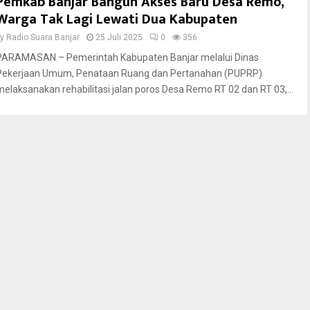
Pemkab Banjar Bangun Akses Baru Desa Remo,
Warga Tak Lagi Lewati Dua Kabupaten
by
Radio Suara Banjar
25 Juli 2025
0
356
PARAMASAN – Pemerintah Kabupaten Banjar melalui Dinas
Pekerjaan Umum, Penataan Ruang dan Pertanahan (PUPRP)
melaksanakan rehabilitasi jalan poros Desa Remo RT 02 dan RT 03,...