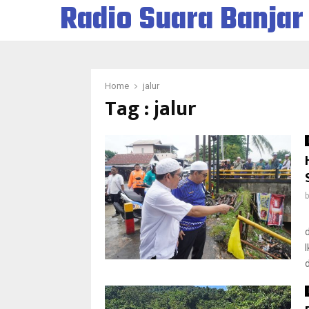
Radio Suara Banjar
Home
jalur
Tag : jalur
d