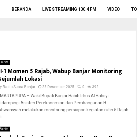
BERANDA
LIVE STREAMING 100.4 FM
VIDEO
TO
Berita
H-1 Momen 5 Rajab, Wabup Banjar Monitoring
Sejumlah Lokasi
by
Radio Suara Banjar
28 Desember 2025
0
392
MARTAPURA – Wakil Bupati Banjar Habib Idrus Al Habsyi
didampingi Asisten Perekonomian dan Pembangunan H
Ikhwansyah melakukan monitoring persiapan kegiatan rutin 5 Rajab
i...
Berita