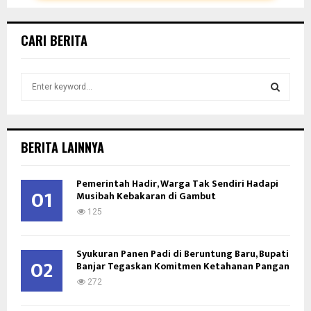
CARI BERITA
S
e
a
S
r
c
E
BERITA LAINNYA
h
f
A
Pemerintah Hadir, Warga Tak Sendiri Hadapi
o
01
Musibah Kebakaran di Gambut
r
R
:
125
C
Syukuran Panen Padi di Beruntung Baru, Bupati
H
02
Banjar Tegaskan Komitmen Ketahanan Pangan
272