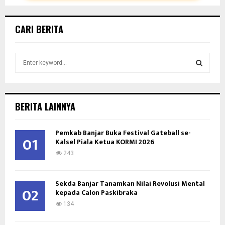
CARI BERITA
S
e
a
S
r
c
E
BERITA LAINNYA
h
f
A
Pemkab Banjar Buka Festival Gateball se-
o
01
Kalsel Piala Ketua KORMI 2026
r
R
:
243
C
Sekda Banjar Tanamkan Nilai Revolusi Mental
H
02
kepada Calon Paskibraka
134