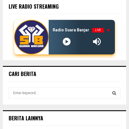
LIVE RADIO STREAMING
Radio Suara Banjar
LIVE
CARI BERITA
S
e
a
S
r
c
E
BERITA LAINNYA
h
f
A