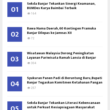
Sekda Banjar Tekankan Sinergi Keamanan,
o
01
BUMDes Karya Baimbai Terbaik
r
R
:
164
C
Bawa Nama Daerah, 60 Kontingen Pramuka
H
02
Banjar Dilepas ke Jamnas XII
72
Wisatawan Malaysia Dorong Peningkatan
03
Layanan Pariwisata Ramah Lansia di Banjar
304
Syukuran Panen Padi di Beruntung Baru, Bupati
04
Banjar Tegaskan Komitmen Ketahanan Pangan
257
Sekda Banjar Tekankan Literasi Kebencanaan
05
untuk Perkuat Kesiapsiagaan Masyarakat